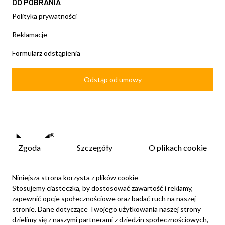
DO POBRANIA
Polityka prywatności
Reklamacje
Formularz odstąpienia
Odstąp od umowy
Zgoda
Szczegóły
O plikach cookie
Niniejsza strona korzysta z plików cookie
Stosujemy ciasteczka, by dostosować zawartość i reklamy,
zapewnić opcje społecznościowe oraz badać ruch na naszej
Newsletter
stronie. Dane dotyczące Twojego użytkowania naszej strony
Możesz zrezygnować w każdej chwili. W tym celu należy odnaleźć
dzielimy się z naszymi partnerami z dziedzin społecznościowych,
szczegóły w naszej informacji prawnej.