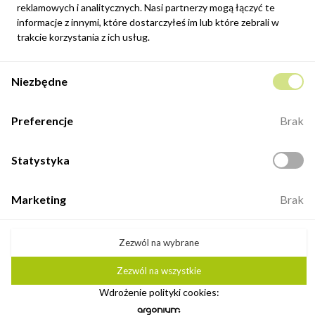
reklamowych i analitycznych. Nasi partnerzy mogą łączyć te
informacje z innymi, które dostarczyłeś im lub które zebrali w
Zapisz się
trakcie korzystania z ich usług.
Potwierdzam, że zapoznałem się z
polityką prywatności
sklepu
Niezbędne
internetowego.
Kontakt
Preferencje
Brak
ul. Fabryczna 8e/46,
98-400 Wieruszów
Statystyka
Otwarte: 8:00 -16:00
+48 883 884 339
Marketing
Brak
biuro@minio.com.pl
Zezwól na wybrane
Zezwól na wszystkie
©2026 Minio. Wszelkie prawa zastrzeżone.
Wdrożenie polityki cookies:
Ustawienia plików cookie
Realizacja: