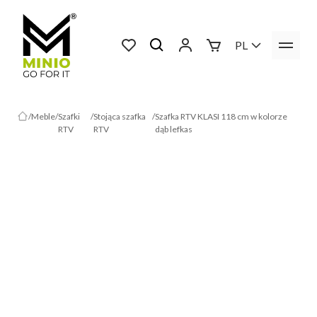
PL
Meble
Szafki
Stojąca szafka
Szafka RTV KLASI 118 cm w kolorze
RTV
RTV
dąb lefkas