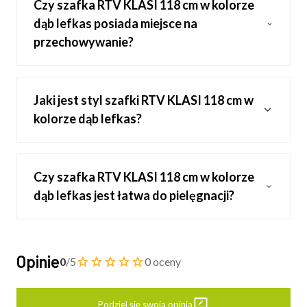
Czy szafka RTV KLASI 118 cm w kolorze
dąb lefkas posiada miejsce na
przechowywanie?
Jaki jest styl szafki RTV KLASI 118 cm w
kolorze dąb lefkas?
Czy szafka RTV KLASI 118 cm w kolorze
dąb lefkas jest łatwa do pielęgnacji?
Opinie
0
/5
0 oceny
Podziel się swoją opinią