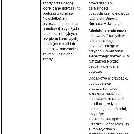
zgody przez osobę,
prowadzeniem
której dane dotyczą (np.
działalności
podczas zapisu na
gospodarczej wynosi trzy
Newsletter), na
lata, a dla Umowy
przesyłanie informacji
Sprzedaży dwa lata).
handlowej przy użyciu
Administrator nie może
telekomunikacyjnych
przetwarzać danych w
urządzeń końcowych,
celu marketingu
takich jak e-mail lub
bezpośredniego w
telefon, w zależności od
przypadku wyrażenia
zakresu udzielonej
skutecznego sprzeciwu w
zgody
tym zakresie przez
osobę, której dane
dotyczą.
Dodatkowo w przypadku
gdy podstawą
przetwarzania jest
wyrażona zgoda na
przesyłąnie informacji
handlowej, w tym
marketing bezpośredni,
przy użyciu
telekomunikacyjnych
urządzeń końcowych lub
automatycznych