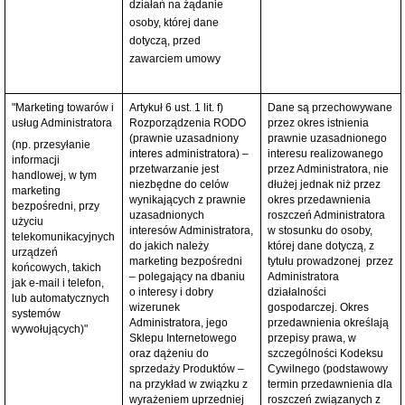
działań na żądanie
osoby, której dane
dotyczą, przed
zawarciem umowy
"Marketing towarów i
Artykuł 6 ust. 1 lit. f)
Dane są przechowywane
usług Administratora
Rozporządzenia RODO
przez okres istnienia
(prawnie uzasadniony
prawnie uzasadnionego
(np. przesyłanie
interes administratora) –
interesu realizowanego
informacji
przetwarzanie jest
przez Administratora, nie
handlowej, w tym
niezbędne do celów
dłużej jednak niż przez
marketing
wynikających z prawnie
okres przedawnienia
bezpośredni, przy
uzasadnionych
roszczeń Administratora
użyciu
interesów Administratora,
w stosunku do osoby,
telekomunikacyjnych
do jakich należy
której dane dotyczą, z
urządzeń
marketing bezpośredni
tytułu prowadzonej przez
końcowych, takich
– polegający na dbaniu
Administratora
jak e-mail i telefon,
o interesy i dobry
działalności
lub automatycznych
wizerunek
gospodarczej. Okres
systemów
Administratora, jego
przedawnienia określają
wywołujących)"
Sklepu Internetowego
przepisy prawa, w
oraz dążeniu do
szczególności Kodeksu
sprzedaży Produktów –
Cywilnego (podstawowy
na przykład w związku z
termin przedawnienia dla
wyrażeniem uprzedniej
roszczeń związanych z