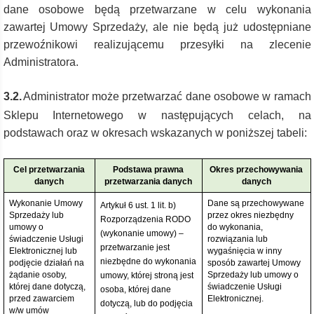
dane osobowe będą przetwarzane w celu wykonania
zawartej Umowy Sprzedaży, ale nie będą już udostępniane
przewoźnikowi realizującemu przesyłki na zlecenie
Administratora.
3.2.
Administrator może przetwarzać dane osobowe w ramach
Sklepu Internetowego w następujących celach, na
podstawach oraz w okresach wskazanych w poniższej tabeli:
Cel przetwarzania
Podstawa prawna
Okres przechowywania
danych
przetwarzania danych
danych
Wykonanie Umowy
Dane są przechowywane
Artykuł 6 ust. 1 lit. b)
Sprzedaży lub
przez okres niezbędny
Rozporządzenia RODO
umowy o
do wykonania,
(wykonanie umowy) –
świadczenie Usługi
rozwiązania lub
przetwarzanie jest
Elektronicznej lub
wygaśnięcia w inny
niezbędne do wykonania
podjęcie działań na
sposób zawartej Umowy
żądanie osoby,
Sprzedaży lub umowy o
umowy, której stroną jest
której dane dotyczą,
świadczenie Usługi
osoba, której dane
przed zawarciem
Elektronicznej.
dotyczą, lub do podjęcia
w/w umów