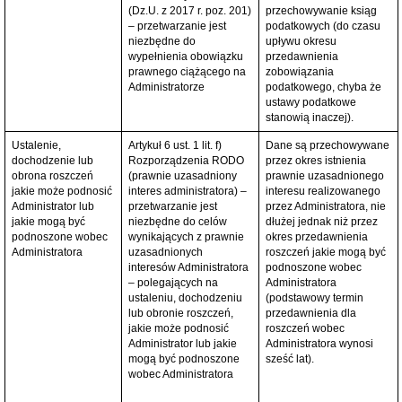
(Dz.U. z 2017 r. poz. 201)
przechowywanie ksiąg
– przetwarzanie jest
podatkowych (do czasu
niezbędne do
upływu okresu
wypełnienia obowiązku
przedawnienia
prawnego ciążącego na
zobowiązania
Administratorze
podatkowego, chyba że
ustawy podatkowe
stanowią inaczej).
Ustalenie,
Artykuł 6 ust. 1 lit. f)
Dane są przechowywane
dochodzenie lub
Rozporządzenia RODO
przez okres istnienia
obrona roszczeń
(prawnie uzasadniony
prawnie uzasadnionego
jakie może podnosić
interes administratora) –
interesu realizowanego
Administrator lub
przetwarzanie jest
przez Administratora, nie
jakie mogą być
niezbędne do celów
dłużej jednak niż przez
podnoszone wobec
wynikających z prawnie
okres przedawnienia
Administratora
uzasadnionych
roszczeń jakie mogą być
interesów Administratora
podnoszone wobec
– polegających na
Administratora
ustaleniu, dochodzeniu
(podstawowy termin
lub obronie roszczeń,
przedawnienia dla
jakie może podnosić
roszczeń wobec
Administrator lub jakie
Administratora wynosi
mogą być podnoszone
sześć lat).
wobec Administratora