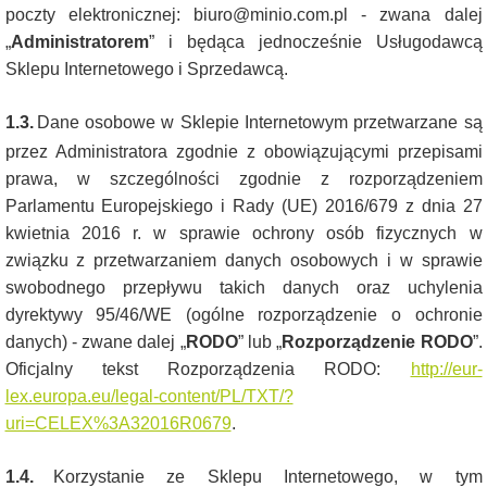
poczty elektronicznej: biuro@minio.com.pl - zwana dalej
„
Administratorem
” i będąca jednocześnie Usługodawcą
Sklepu Internetowego i Sprzedawcą.
1.3.
Dane osobowe w Sklepie Internetowym przetwarzane są
przez Administratora zgodnie z obowiązującymi przepisami
prawa, w szczególności zgodnie z rozporządzeniem
Parlamentu Europejskiego i Rady (UE) 2016/679 z dnia 27
kwietnia 2016 r. w sprawie ochrony osób fizycznych w
związku z przetwarzaniem danych osobowych i w sprawie
swobodnego przepływu takich danych oraz uchylenia
dyrektywy 95/46/WE (ogólne rozporządzenie o ochronie
danych) - zwane dalej „
RODO
” lub „
Rozporządzenie RODO
”.
Oficjalny tekst Rozporządzenia RODO:
http://eur-
lex.europa.eu/legal-content/PL/TXT/?
uri=CELEX%3A32016R0679
.
1.4.
Korzystanie ze Sklepu Internetowego, w tym