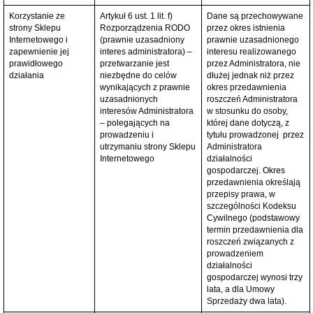
Korzystanie ze
Artykuł 6 ust. 1 lit. f)
Dane są przechowywane
strony Sklepu
Rozporządzenia RODO
przez okres istnienia
Internetowego i
(prawnie uzasadniony
prawnie uzasadnionego
zapewnienie jej
interes administratora) –
interesu realizowanego
prawidłowego
przetwarzanie jest
przez Administratora, nie
działania
niezbędne do celów
dłużej jednak niż przez
wynikających z prawnie
okres przedawnienia
uzasadnionych
roszczeń Administratora
interesów Administratora
w stosunku do osoby,
– polegających na
której dane dotyczą, z
prowadzeniu i
tytułu prowadzonej przez
utrzymaniu strony Sklepu
Administratora
Internetowego
działalności
gospodarczej. Okres
przedawnienia określają
przepisy prawa, w
szczególności Kodeksu
Cywilnego (podstawowy
termin przedawnienia dla
roszczeń związanych z
prowadzeniem
działalności
gospodarczej wynosi trzy
lata, a dla Umowy
Sprzedaży dwa lata).