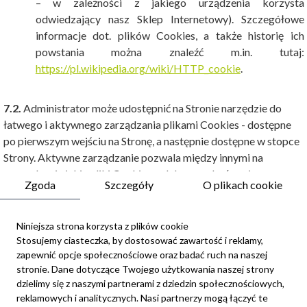
– w zależności z jakiego urządzenia korzysta
odwiedzający nasz Sklep Internetowy). Szczegółowe
informacje dot. plików Cookies, a także historię ich
powstania można znaleźć m.in. tutaj:
https://pl.wikipedia.org/wiki/HTTP_cookie
.
7.2.
Administrator może udostępnić na Stronie narzędzie do
łatwego i aktywnego zarządzania plikami Cookies - dostępne
po pierwszym wejściu na Stronę, a następnie dostępne w stopce
Strony. Aktywne zarządzanie pozwala między innymi na
sprawdzenie jakie pliki Cookies są lub mogą być zapisywane
Zgoda
Szczegóły
O plikach cookie
podczas korzystania ze Strony, a także na wybór i późniejszą
zmianę zakresu i celów stosowania plików Cookies w
odniesieniu do urządzenia i osoby odwiedzającej Stronę.
Niniejsza strona korzysta z plików cookie
Rozpoczynając korzystanie ze Strony osoba odwiedzająca
Stosujemy ciasteczka, by dostosować zawartość i reklamy,
zapewnić opcje społecznościowe oraz badać ruch na naszej
zostanie poproszona o wybór ustawień dotyczących plików
stronie. Dane dotyczące Twojego użytkowania naszej strony
Cookies. Możliwa jest późniejsza ich zmiana poprzez zmianę
dzielimy się z naszymi partnerami z dziedzin społecznościowych,
ustawień w ramach tego narzędzia dostępnego na stronie.
reklamowych i analitycznych. Nasi partnerzy mogą łączyć te