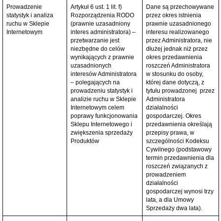
Prowadzenie
Artykuł 6 ust. 1 lit. f)
Dane są przechowywane
statystyk i analiza
Rozporządzenia RODO
przez okres istnienia
ruchu w Sklepie
(prawnie uzasadniony
prawnie uzasadnionego
Internetowym
interes administratora) –
interesu realizowanego
przetwarzanie jest
przez Administratora, nie
niezbędne do celów
dłużej jednak niż przez
wynikających z prawnie
okres przedawnienia
uzasadnionych
roszczeń Administratora
interesów Administratora
w stosunku do osoby,
– polegających na
której dane dotyczą, z
prowadzeniu statystyk i
tytułu prowadzonej przez
analizie ruchu w Sklepie
Administratora
Internetowym celem
działalności
poprawy funkcjonowania
gospodarczej. Okres
Sklepu Internetowego i
przedawnienia określają
zwiększenia sprzedaży
przepisy prawa, w
Produktów
szczególności Kodeksu
Cywilnego (podstawowy
termin przedawnienia dla
roszczeń związanych z
prowadzeniem
działalności
gospodarczej wynosi trzy
lata, a dla Umowy
Sprzedaży dwa lata).