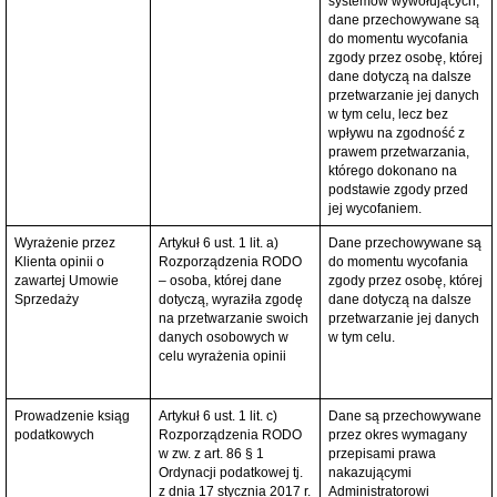
systemów wywołujących,
dane przechowywane są
do momentu wycofania
zgody przez osobę, której
dane dotyczą na dalsze
przetwarzanie jej danych
w tym celu, lecz bez
wpływu na zgodność z
prawem przetwarzania,
którego dokonano na
podstawie zgody przed
jej wycofaniem.
Wyrażenie przez
Artykuł 6 ust. 1 lit. a)
Dane przechowywane są
Klienta opinii o
Rozporządzenia RODO
do momentu wycofania
zawartej Umowie
– osoba, której dane
zgody przez osobę, której
Sprzedaży
dotyczą, wyraziła zgodę
dane dotyczą na dalsze
na przetwarzanie swoich
przetwarzanie jej danych
danych osobowych w
w tym celu.
celu wyrażenia opinii
Prowadzenie ksiąg
Artykuł 6 ust. 1 lit. c)
Dane są przechowywane
podatkowych
Rozporządzenia RODO
przez okres wymagany
w zw. z art. 86 § 1
przepisami prawa
Ordynacji podatkowej tj.
nakazującymi
z dnia 17 stycznia 2017 r.
Administratorowi