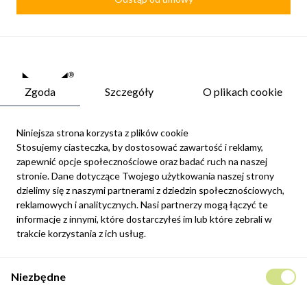
Zgoda
Szczegóły
O plikach cookie
Niniejsza strona korzysta z plików cookie
Stosujemy ciasteczka, by dostosować zawartość i reklamy,
zapewnić opcje społecznościowe oraz badać ruch na naszej
Newsletter
stronie. Dane dotyczące Twojego użytkowania naszej strony
Możesz zrezygnować w każdej chwili. W tym celu należy odnaleźć
dzielimy się z naszymi partnerami z dziedzin społecznościowych,
szczegóły w naszej informacji prawnej.
reklamowych i analitycznych. Nasi partnerzy mogą łączyć te
informacje z innymi, które dostarczyłeś im lub które zebrali w
Zapisz się
trakcie korzystania z ich usług.
Potwierdzam, że zapoznałem się z
polityką prywatności
sklepu
Niezbędne
internetowego.