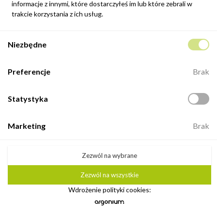
informacje z innymi, które dostarczyłeś im lub które zebrali w
trakcie korzystania z ich usług.
Niezbędne
Preferencje
Brak
Statystyka
Marketing
Brak
Witryna wysoka NOLO 57 cm w kolorze dąb ribbeck
1 129,00 zł
Zezwól na wybrane
Najniższa cena z 30 dni: 1 129,00 zł
Zezwól na wszystkie
Wdrożenie polityki cookies: