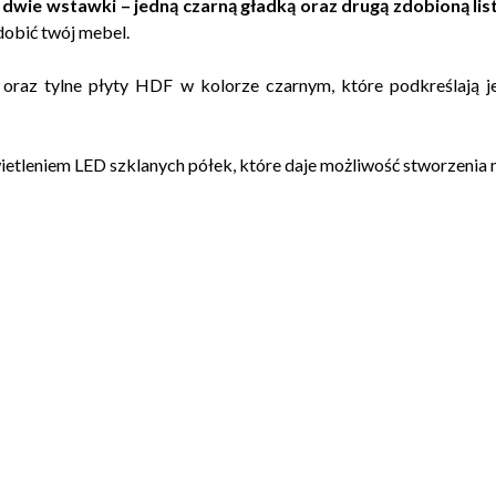
wie wstawki – jedną czarną gładką oraz drugą zdobioną l
dobić twój mebel.
raz tylne płyty HDF w kolorze czarnym, które podkreślają jej
wietleniem LED szklanych półek, które daje możliwość stworzenia