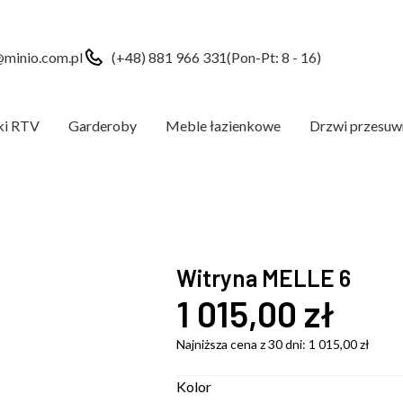
minio.com.pl
(+48) 881 966 331
(Pon-Pt: 8 - 16)
ki RTV
Garderoby
Meble łazienkowe
Drzwi przesuw
Witryna MELLE 6
1 015,00
zł
Najniższa cena z 30 dni:
1 015,00
zł
Kolor