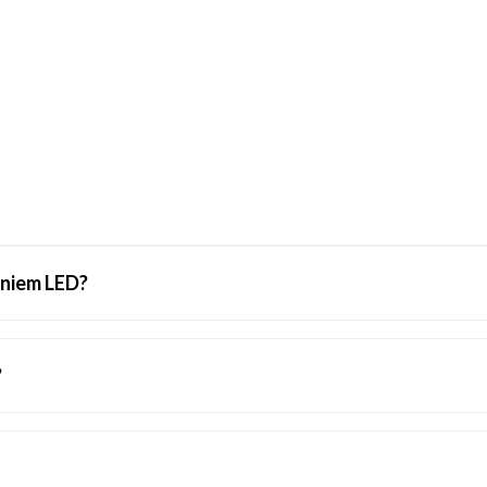
eniem LED?
?