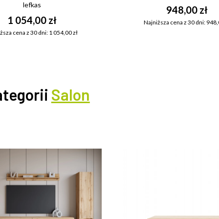
lefkas
948,00 zł
1 054,00 zł
Najniższa cena z 30 dni: 948,
ższa cena z 30 dni: 1 054,00 zł
ategorii
Salon