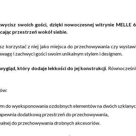
hwycisz swoich gości, dzięki nowoczesnej witrynie MELLE 6.
ałcając przestrzeń wokół siebie.
z korzystać z niej jako miejsca do przechowywania czy wystawia
 uwagę i zachwyci gości swoim unikalnym stylem i designem.
gląd, który dodaje lekkości do jej konstrukcji
. Równocześni
tów:
nym do wyeksponowania ozdobnych elementów na dwóch szklanyc
a zapewnia dodatkową przestrzeń do przechowywania,
idealnej do przechowywania drobnych akcesoriów.