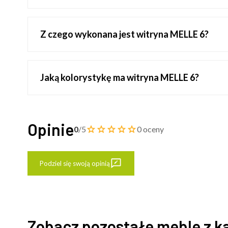
Z czego wykonana jest witryna MELLE 6?
Jaką kolorystykę ma witryna MELLE 6?
Opinie
0
/5
0 oceny
Podziel się swoją opinią
Zobacz pozostałe meble z k