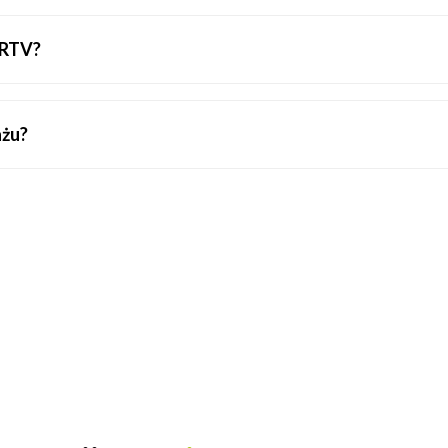
 RTV?
ażu?