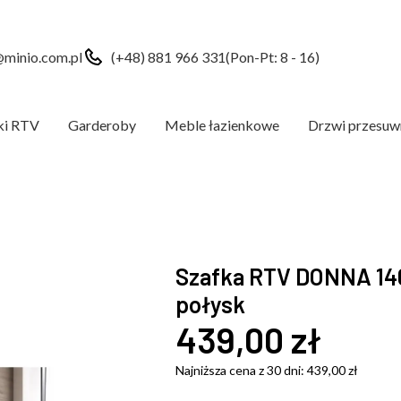
minio.com.pl
(+48) 881 966 331
(Pon-Pt: 8 - 16)
ki RTV
Garderoby
Meble łazienkowe
Drzwi przesuw
Szafka RTV DONNA 140
połysk
439,00
zł
Najniższa cena z 30 dni:
439,00
zł