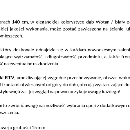
ach 140 cm, w eleganckiej kolorystyce dąb Wotan / biały poł
okiej jakości wykonania, może zostać zawieszona na ścianie lu
omieszczeń.
n, który doskonale odnajdzie się w każdym nowoczesnym salon
jące wytrzymałość i długotrwałość przedmiotu, a także fron
ć na ewentualne uszkodzenia.
ki RTV
, umożliwiającej wygodne przechowywanie, obszar wokó
 frontami otwieranymi od góry do dołu, oferują wystarczająco du
stylu wnętrza - jej wygląd na pewno przykuje uwagę każdego!
o zwrócić uwagę na możliwość wybrania opcji z dodatkowym oś
szczeniu.
lowej o grubości 15 mm