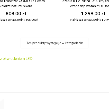
pod telewizor COMO 181 cm w
Szafka RTV "ANNE",300 cm, cza
kolorze natural hikora
/front dąb wotan MDF Jo
808,00 zł
1 299,00 zł
iższa cena z 30 dni: 808,00 zł
Najniższa cena z 30 dni: 1 299
Ten produkty występuje w kategoriach:
 z oświetleniem LED