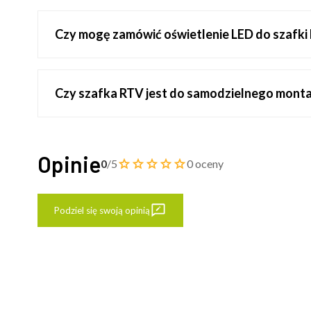
Czy mogę zamówić oświetlenie LED do szafki
Czy szafka RTV jest do samodzielnego mont
Opinie
0
/5
0 oceny
Podziel się swoją opinią