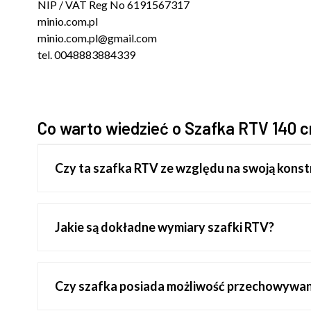
NIP / VAT Reg No 6191567317
minio.com.pl
minio.com.pl@gmail.com
tel. 0048883884339
Co warto wiedzieć o Szafka RTV 140 
Czy ta szafka RTV ze względu na swoją konst
Jakie są dokładne wymiary szafki RTV?
Czy szafka posiada możliwość przechowywan