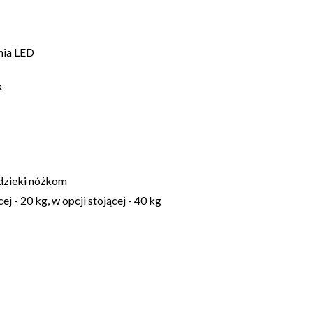
nia LED
k
 dzieki nóżkom
 - 20 kg, w opcji stojącej - 40 kg