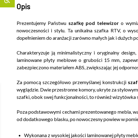
Opis
Prezentujemy Państwu
szafkę pod telewizor
o wymiar
nowoczesności i stylu. Ta unikalna szafka RTV, o wys
dopełnieniem do aranżacji zarówno małych jak i dużych p
Charakteryzuje ją minimalistyczny i oryginalny desig
laminowane płyty meblowe o grubości 15 mm, zapewnia
zabezpieczono materiałem ABS, zwiększając jej odpornoś
Za pomocą szczegółowo przemyślanej konstrukcji
szaf
wyglądzie. Dwie przestronne komory, ukryte za stylowymi
szafki, obok swej funkcjonalności, to również wizytówka 
Poza podstawowymi cechami prezentowanego mebla, wart
od dodatkowego blasku, po nowoczesny powiew w pomie
Wykonana z wysokiej jakości laminowanej płyty meb