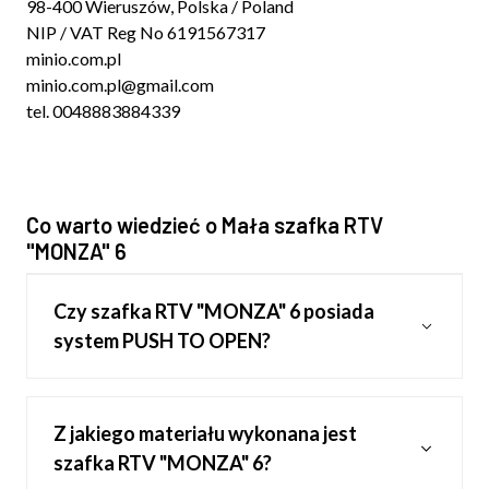
98-400 Wieruszów, Polska / Poland
NIP / VAT Reg No 6191567317
minio.com.pl
minio.com.pl@gmail.com
tel. 0048883884339
Co warto wiedzieć o Mała szafka RTV
"MONZA" 6
Czy szafka RTV "MONZA" 6 posiada
system PUSH TO OPEN?
Z jakiego materiału wykonana jest
szafka RTV "MONZA" 6?