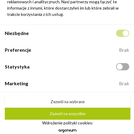
reklamowych i analitycznych. Nasi partnerzy mogą łączyć te
informacje z innymi, które dostarczyłeś im lub które zebrali w
Zapisz się
trakcie korzystania z ich usług.
Potwierdzam, że zapoznałem się z
polityką prywatności
sklepu
Niezbędne
internetowego.
Kontakt
Preferencje
Brak
ul. Fabryczna 8e/46,
98-400 Wieruszów
Statystyka
Otwarte: 8:00 -16:00
+48 883 884 339
Marketing
Brak
biuro@minio.com.pl
Zezwól na wybrane
Zezwól na wszystkie
©2026 Minio. Wszelkie prawa zastrzeżone.
Wdrożenie polityki cookies:
Ustawienia plików cookie
Realizacja: