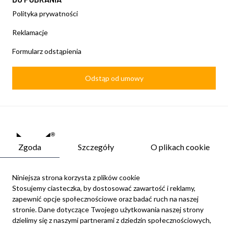
Polityka prywatności
Reklamacje
Formularz odstąpienia
Odstąp od umowy
Zgoda
Szczegóły
O plikach cookie
Niniejsza strona korzysta z plików cookie
Stosujemy ciasteczka, by dostosować zawartość i reklamy,
zapewnić opcje społecznościowe oraz badać ruch na naszej
Newsletter
stronie. Dane dotyczące Twojego użytkowania naszej strony
Możesz zrezygnować w każdej chwili. W tym celu należy odnaleźć
dzielimy się z naszymi partnerami z dziedzin społecznościowych,
szczegóły w naszej informacji prawnej.