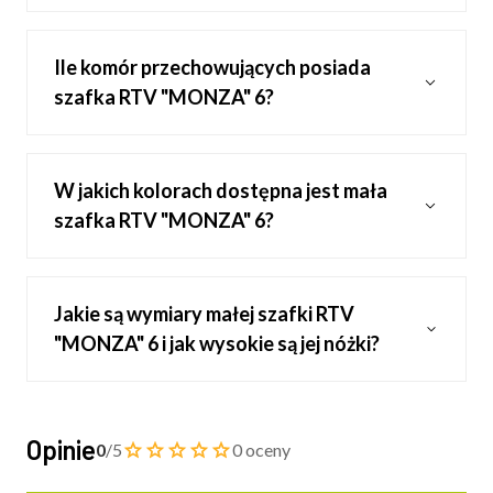
Ile komór przechowujących posiada
szafka RTV "MONZA" 6?
W jakich kolorach dostępna jest mała
szafka RTV "MONZA" 6?
Jakie są wymiary małej szafki RTV
"MONZA" 6 i jak wysokie są jej nóżki?
Opinie
0
/5
0 oceny