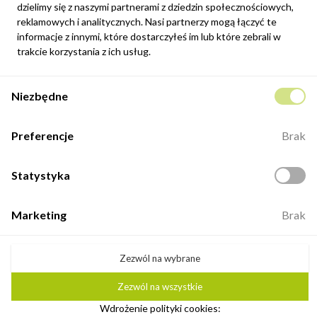
Możesz zrezygnować w każdej chwili. W tym celu należy odnaleźć
dzielimy się z naszymi partnerami z dziedzin społecznościowych,
szczegóły w naszej informacji prawnej.
reklamowych i analitycznych. Nasi partnerzy mogą łączyć te
informacje z innymi, które dostarczyłeś im lub które zebrali w
Zapisz się
trakcie korzystania z ich usług.
Potwierdzam, że zapoznałem się z
polityką prywatności
sklepu
Niezbędne
internetowego.
Kontakt
Preferencje
Brak
ul. Fabryczna 8e/46,
98-400 Wieruszów
Statystyka
Otwarte: 8:00 -16:00
+48 883 884 339
Marketing
Brak
biuro@minio.com.pl
Zezwól na wybrane
Zezwól na wszystkie
©2026 Minio. Wszelkie prawa zastrzeżone.
Wdrożenie polityki cookies:
Ustawienia plików cookie