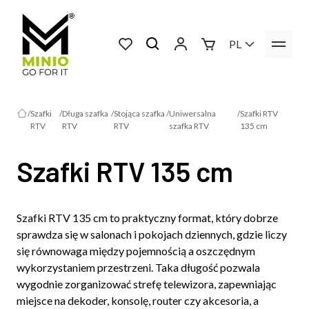
PL
Szafki
Długa szafka
Stojąca szafka
Uniwersalna
Szafki RTV
RTV
RTV
RTV
szafka RTV
135 cm
Szafki RTV 135 cm
Szafki RTV 135 cm to praktyczny format, który dobrze
sprawdza się w salonach i pokojach dziennych, gdzie liczy
się równowaga między pojemnością a oszczędnym
wykorzystaniem przestrzeni. Taka długość pozwala
wygodnie zorganizować strefę telewizora, zapewniając
miejsce na dekoder, konsolę, router czy akcesoria, a