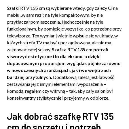
Szafki RTV 135 cm są wybierane wtedy, gdy zależy Ci na
meblu „w sam raz”: na tyle kompaktowym, by nie
przytłaczał pomieszczenia, i jednocześnie na tyle
funkcjonalnym, by pomieścić wszystko, co potrzebne przy
telewizorze. Ten wymiar świetnie wpisuje się w układy, w
których strefa TV ma być uporządkowana, ale nie ma
zajmować całej ściany.
Szafka RTV 135 cm potrafi
stworzyć estetyczne tło dla ekranu, a dzięki
dopasowanym proporcjom wygląda spójnie zarówno
w nowoczesnych aranżacjach, jak i we wnętrzach
bardziej przytulnych.
Dodatkową zaletą jest łatwość
zestawiania jej z innymi elementami wyposażenia –
komodą, regałem czy witryną – tak, aby cały salon był
konsekwentny stylistycznie i przyjemny w odbiorze.
Jak dobrać szafkę RTV 135
cm do sprzętu i potrzeb