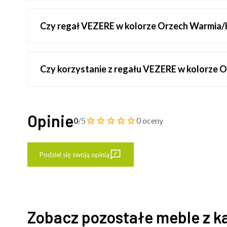
Czy regał VEZERE w kolorze Orzech Warmia/Kas
Czy korzystanie z regału VEZERE w kolorze 
Opinie
0
/5
0 oceny
Podziel się swoją opinią
Zobacz pozostałe meble z k