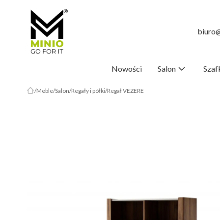
biuro@
Nowości
Salon
Szaf
Meble
Salon
Regały i półki
Regał VEZERE