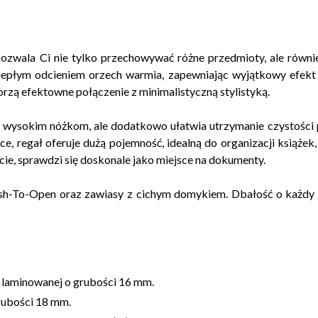
ozwala Ci nie tylko przechowywać różne przedmioty, ale równie
iepłym odcieniem orzech warmia, zapewniając wyjątkowy efekt
orzą efektowne połączenie z minimalistyczną stylistyką.
ki wysokim nóżkom, ale dodatkowo ułatwia utrzymanie czystości
e, regał oferuje dużą pojemność, idealną do organizacji książe
cie, sprawdzi się doskonale jako miejsce na dokumenty.
sh-To-Open oraz zawiasy z cichym domykiem. Dbałość o każd
y laminowanej o grubości 16 mm.
rubości 18 mm.