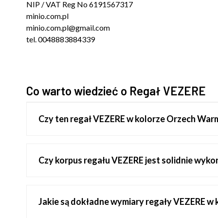
NIP / VAT Reg No 6191567317
minio.com.pl
minio.com.pl@gmail.com
tel. 0048883884339
Co warto wiedzieć o Regał VEZERE
Czy ten regał VEZERE w kolorze Orzech Warm
Czy korpus regału VEZERE jest solidnie wyko
Jakie są dokładne wymiary regały VEZERE w