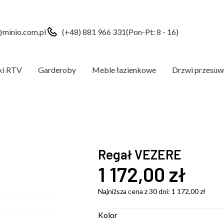
minio.com.pl
(+48) 881 966 331
(Pon-Pt: 8 - 16)
ki RTV
Garderoby
Meble łazienkowe
Drzwi przesuw
Regał VEZERE
1 172,00
zł
Najniższa cena z 30 dni:
1 172,00
zł
Kolor