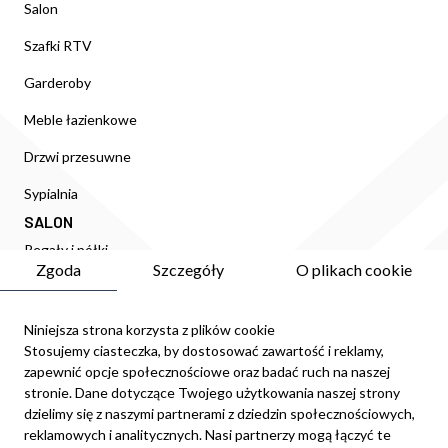
Salon
Szafki RTV
Garderoby
Meble łazienkowe
Drzwi przesuwne
Sypialnia
SALON
Regały i półki
Zgoda
Szczegóły
O plikach cookie
Witryny
Meblościanki
Niniejsza strona korzysta z plików cookie
Stosujemy ciasteczka, by dostosować zawartość i reklamy,
Komody
zapewnić opcje społecznościowe oraz badać ruch na naszej
stronie. Dane dotyczące Twojego użytkowania naszej strony
Stoły i stoliki
dzielimy się z naszymi partnerami z dziedzin społecznościowych,
SYPIALNIA
reklamowych i analitycznych. Nasi partnerzy mogą łączyć te