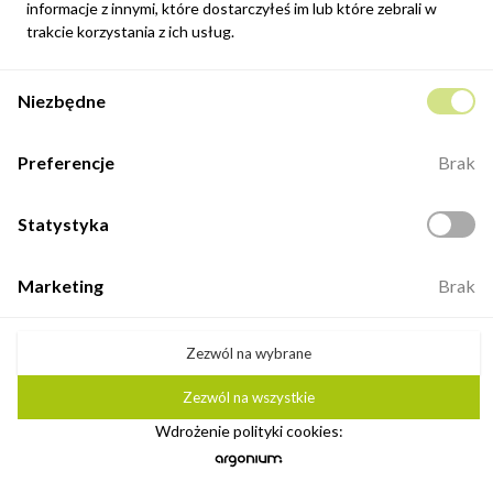
Stoliki nocne
informacje z innymi, które dostarczyłeś im lub które zebrali w
trakcie korzystania z ich usług.
Toaletki i biurka
Szafy
Niezbędne
Komody do sypialni
Preferencje
Brak
Łóżka
MOJE KONTO
Statystyka
Produkty ulubione
Zamówienia
Marketing
Brak
Dane osobiste
RODO
Zezwól na wybrane
DO POBRANIA
Zezwól na wszystkie
Polityka prywatności
Wdrożenie polityki cookies:
Reklamacje