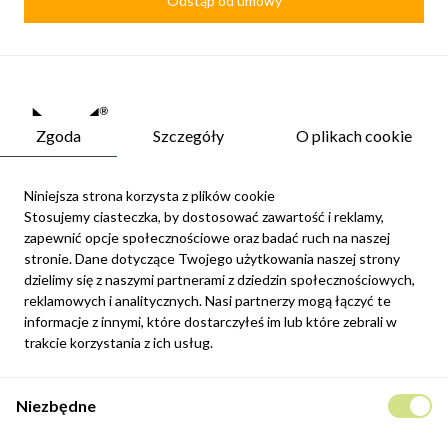
Odstąp od umowy
Zgoda
Szczegóły
O plikach cookie
Niniejsza strona korzysta z plików cookie
Stosujemy ciasteczka, by dostosować zawartość i reklamy,
zapewnić opcje społecznościowe oraz badać ruch na naszej
Newsletter
stronie. Dane dotyczące Twojego użytkowania naszej strony
Możesz zrezygnować w każdej chwili. W tym celu należy odnaleźć
dzielimy się z naszymi partnerami z dziedzin społecznościowych,
szczegóły w naszej informacji prawnej.
reklamowych i analitycznych. Nasi partnerzy mogą łączyć te
informacje z innymi, które dostarczyłeś im lub które zebrali w
Zapisz się
trakcie korzystania z ich usług.
Potwierdzam, że zapoznałem się z
polityką prywatności
sklepu
Niezbędne
internetowego.