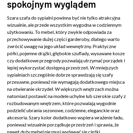
spokojnym wyglądem
Szara szafa do sypialni powinna być nie tylko atrakcyjna
wizualnie, ale przede wszystkim wygodna w codziennym
użytkowaniu. To mebel, który zwykle odpowiada za
przechowywanie dużej części garderoby, dlatego warto
zwrócić uwagę na jego układ wewnętrzny. Praktyczne
półki, pojemne drążki, głębokie szuflady, wysuwane kosze
czy dodatkowe przegrody pozwalają utrzymać porządek i
lepiej wykorzystać dostępną przestrzeń. W mniejszych
sypialniach szczególnie dobrze sprawdzają się szafy
przesuwne, ponieważ nie wymagają dodatkowego miejsca
na otwieranie skrzydeł. W większych wnętrzach można
natomiast postawić na modele uchylne lub szerokie szafy z
rozbudowanym wnętrzem, które pozwalają wygodnie
podzielić ubrania sezonowe, codzienne, eleganckie oraz
akcesoria. Szary kolor dodatkowo wspiera wrażenie ładu,
ponieważ wizualnie porządkuje przestrzeń i sprawia, że
nawet duży mebel nie musi wydawać się ciężki.