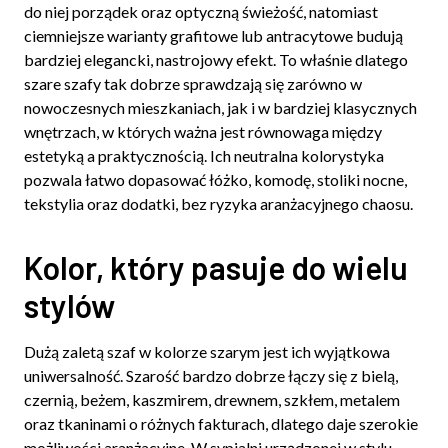
do niej porządek oraz optyczną świeżość, natomiast
ciemniejsze warianty grafitowe lub antracytowe budują
bardziej elegancki, nastrojowy efekt. To właśnie dlatego
szare szafy tak dobrze sprawdzają się zarówno w
nowoczesnych mieszkaniach, jak i w bardziej klasycznych
wnętrzach, w których ważna jest równowaga między
estetyką a praktycznością. Ich neutralna kolorystyka
pozwala łatwo dopasować łóżko, komodę, stoliki nocne,
tekstylia oraz dodatki, bez ryzyka aranżacyjnego chaosu.
Kolor, który pasuje do wielu
stylów
Dużą zaletą szaf w kolorze szarym jest ich wyjątkowa
uniwersalność. Szarość bardzo dobrze łączy się z bielą,
czernią, beżem, kaszmirem, drewnem, szkłem, metalem
oraz tkaninami o różnych fakturach, dlatego daje szerokie
możliwości aranżacyjne. W sypialni urządzonej w stylu