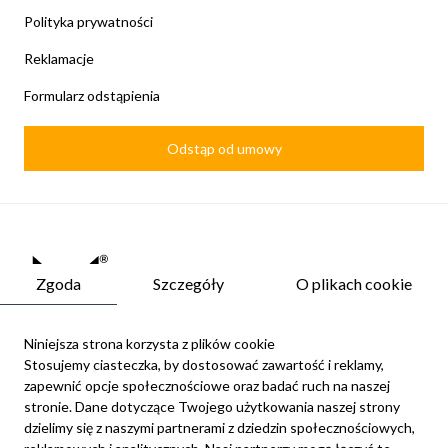
Polityka prywatności
Reklamacje
Formularz odstąpienia
Odstąp od umowy
Zgoda
Szczegóły
O plikach cookie
Niniejsza strona korzysta z plików cookie
Stosujemy ciasteczka, by dostosować zawartość i reklamy,
zapewnić opcje społecznościowe oraz badać ruch na naszej
Newsletter
stronie. Dane dotyczące Twojego użytkowania naszej strony
Możesz zrezygnować w każdej chwili. W tym celu należy odnaleźć
dzielimy się z naszymi partnerami z dziedzin społecznościowych,
szczegóły w naszej informacji prawnej.