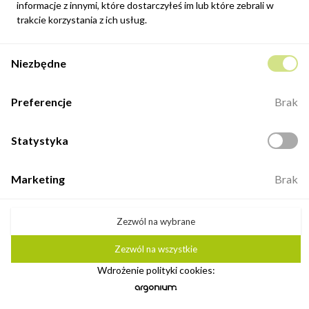
informacje z innymi, które dostarczyłeś im lub które zebrali w
trakcie korzystania z ich usług.
Niezbędne
Preferencje
Brak
Statystyka
Szafa BELLA 2 100-300 cm
1 112,00 zł
Marketing
Brak
Najniższa cena z 30 dni: 1 112,00 zł
Zezwól na wybrane
Nowość
Zezwól na wszystkie
Wdrożenie polityki cookies: