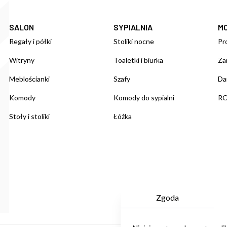
SALON
SYPIALNIA
M
Regały i półki
Stoliki nocne
Pr
Witryny
Toaletki i biurka
Za
Meblościanki
Szafy
Da
Komody
Komody do sypialni
R
Stoły i stoliki
Łóżka
Zgoda