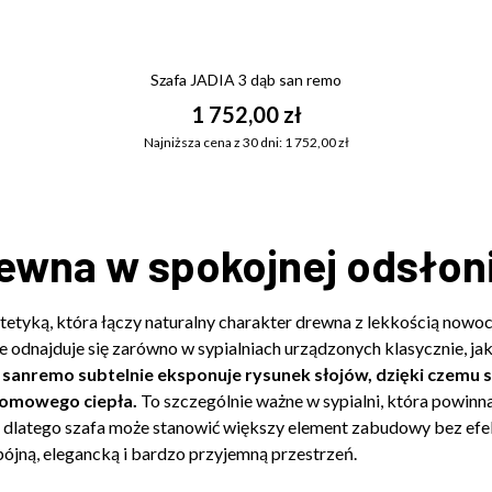
Szafa JADIA 3 dąb san remo
1 752,00 zł
Najniższa cena z 30 dni: 1 752,00 zł
rewna w spokojnej odsłon
stetyką, która łączy naturalny charakter drewna z lekkością nowo
ze odnajduje się zarówno w sypialniach urządzonych klasycznie, 
sanremo subtelnie eksponuje rysunek słojów, dzięki czemu 
 domowego ciepła.
To szczególnie ważne w sypialni, która powinn
, dlatego szafa może stanowić większy element zabudowy bez efek
pójną, elegancką i bardzo przyjemną przestrzeń.