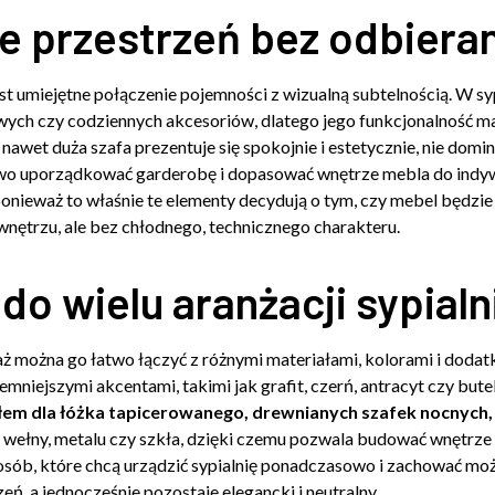
e przestrzeń bez odbierani
st umiejętne połączenie pojemności z wizualną subtelnością. W sy
ych czy codziennych akcesoriów, dlatego jego funkcjonalność m
nawet duża szafa prezentuje się spokojnie i estetycznie, nie domin
wo uporządkować garderobę i dopasować wnętrze mebla do indyw
ponieważ to właśnie te elementy decydują o tym, czy mebel będzi
nętrzu, ale bez chłodnego, technicznego charakteru.
o wielu aranżacji sypialn
ż można go łatwo łączyć z różnymi materiałami, kolorami i dodat
emniejszymi akcentami, takimi jak grafit, czerń, antracyt czy but
em dla łóżka tapicerowanego, drewnianych szafek nocnych, 
, wełny, metalu czy szkła, dzięki czemu pozwala budować wnętrz
 osób, które chcą urządzić sypialnię ponadczasowo i zachować mo
ń, a jednocześnie pozostaje elegancki i neutralny.