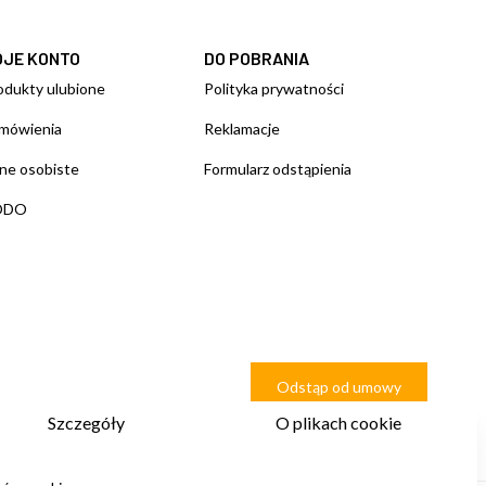
OJE KONTO
DO POBRANIA
odukty ulubione
Polityka prywatności
mówienia
Reklamacje
ne osobiste
Formularz odstąpienia
ODO
Odstąp od umowy
Szczegóły
O plikach cookie