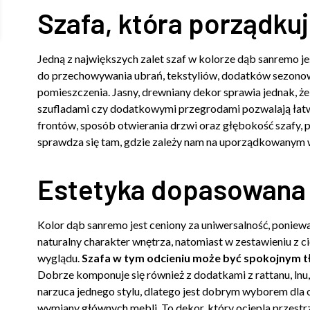
Szafa, która porządkuj
Jedną z największych zalet szaf w kolorze dąb sanremo je
do przechowywania ubrań, tekstyliów, dodatków sezonow
pomieszczenia. Jasny, drewniany dekor sprawia jednak, że 
szufladami czy dodatkowymi przegrodami pozwalają łat
frontów, sposób otwierania drzwi oraz głębokość szafy, 
sprawdza się tam, gdzie zależy nam na uporządkowanym w
Estetyka dopasowana d
Kolor dąb sanremo jest ceniony za uniwersalność, poniewa
naturalny charakter wnętrza, natomiast w zestawieniu z ci
wyglądu.
Szafa w tym odcieniu może być spokojnym tł
Dobrze komponuje się również z dodatkami z rattanu, lnu
narzuca jednego stylu, dlatego jest dobrym wyborem dla
wymiany głównych mebli. To dekor, który ociepla przestrze