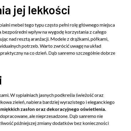
a jej lekkości
pialni mebel tego typu często pełni rolę głównego miejsca
a bezpośredni wpływ na wygodę korzystania z całego
ując nad resztą aranżacji. Modele z drążkami, półkami,
idualnych potrzeb. Warto zwrócić uwagę na układ
e praktyczny na co dzień. Dąb sanremo szczególnie dobrze
i
kami. W sypialniach jasnych podkreśla świeżość oraz
elkowa zieleń, nabiera bardziej wyrazistego i eleganckiego
miękkich zasłon oraz dekoracyjnego oświetlenia.
e dopracowane, ale nieprzesadzone. Dąb sanremo nie
żliwość późniejszej zmiany dodatków bez konieczności