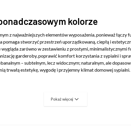
w ponadczasowym kolorze
jednym z najważniejszych elementów wyposażenia, ponieważ łącz
tyka pomaga stworzyć przestrzeń uporządkowaną, ciepłą i estetyc
e wygląda zarówno w zestawieniu z prostymi, minimalistycznymi f
zację garderoby, poprawić komfort korzystania z sypialni i spraw
iebanalnym – subtelnym, lecz widocznym; naturalnym, ale dopasow
nią trwałą estetykę, wygodę i przyjemny klimat domowej sypialni.
Pokaż więcej