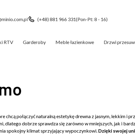
minio.com.pl
(+48) 881 966 331
(Pon-Pt: 8 - 16)
ki RTV
Garderoby
Meble łazienkowe
Drzwi przesuw
emo
óre chcą połączyć naturalną estetykę drewna z jasnym, lekkim i 
eni, dlatego dobrze sprawdza się zarówno w mniejszych, jak i bard
ia spokojny klimat sprzyjający wypoczynkowi.
Dzięki swojej u