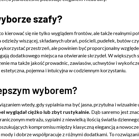
wyborze szafy?
to kierować się nie tylko wyglądem frontów, ale także realnymi
odzieży wiszącej, składanych ubrań, pościeli, pudełek, butów cz
wykorzystać przestrzeń, ale powinien być proporcjonalny względ
ają dodatkowego miejsca na otwieranie skrzydeł. W większych sy
enie ma także jakość prowadnic, zawiasów, uchwytów i wykończen
stetyczna, pojemna i intuicyjna w codziennym korzystaniu.
jlepszym wyborem?
ązaniem wtedy, gdy sypialnia ma być jasna, przytulna i wizualni
el wyglądał ciężko lub zbyt rustykalnie.
Dąb sanremo jest znac
niczonym metrażu, sypialni z niewielką ilością światła dziennego
oszukujących kompromisu między klasyczną elegancją a nowoczesn
z mody i dobrze współpracuje z różnymi dodatkami. To rozwiązanie