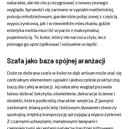
naturalne, ale nie chcą rezygnować z nowoczesnego
wyglądu. Sprawdzi się zarówno w sypialni małżeńskiej,
pokoju młodzieżowym, garderobie połączonej z częścią
wypoczynkową, jak i w niewielkim mieszkaniu, gdzie
estetyka mebla musi iść w parze z maksymalną
pojemnością. To kolor, który nie narzuca stylu, lecz
pomaga go uporządkować i wizualnie ocieplić.
Szafa jako baza spójnej aranżacji
Dobrze dobrana szafa w kolorze dąb artisan może stać się
centralnym elementem sypialni i jednocześnie praktyczną
bazą dla całej aranżacji. Jej naturalny wygląd pozwala
łatwo dobrać tekstylia, oświetlenie, dekoracje ścienne i
dodatki, które podkreślą charakter wnętrza. Z jasnymi
zasłonami, lnianą pościelą i beżowym dywanem stworzy
spokojną, miękką kompozycję sprzyjającą wypoczynkowi.
Z czarnymi uchwytami, metalowymi lampami i
ciemniejszymi akcentami nabierze bardziej loftowego,