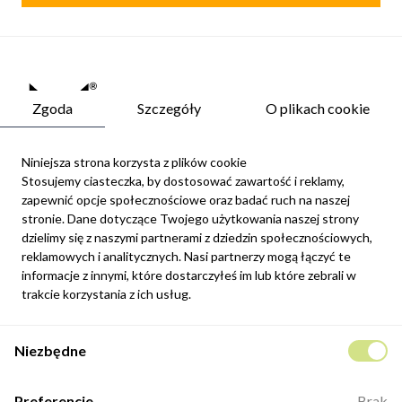
Zgoda
Szczegóły
O plikach cookie
Niniejsza strona korzysta z plików cookie
Stosujemy ciasteczka, by dostosować zawartość i reklamy,
zapewnić opcje społecznościowe oraz badać ruch na naszej
Newsletter
stronie. Dane dotyczące Twojego użytkowania naszej strony
Możesz zrezygnować w każdej chwili. W tym celu należy odnaleźć
dzielimy się z naszymi partnerami z dziedzin społecznościowych,
szczegóły w naszej informacji prawnej.
reklamowych i analitycznych. Nasi partnerzy mogą łączyć te
Zapisz się
informacje z innymi, które dostarczyłeś im lub które zebrali w
trakcie korzystania z ich usług.
Potwierdzam, że zapoznałem się z
polityką prywatności
sklepu
Niezbędne
internetowego.
Kontakt
Preferencje
Brak