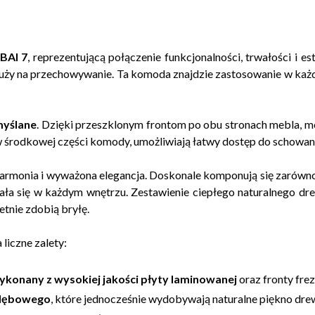
BAI 7
, reprezentującą połączenie funkcjonalności, trwałości i est
uży na przechowywanie. Ta komoda znajdzie zastosowanie w każd
myślane
. Dzięki przeszklonym frontom po obu stronach mebla, m
w środkowej części komody, umożliwiają łatwy dostęp do schowa
armonia i wyważona elegancja. Doskonale komponują się zarówno
ała się w każdym wnętrzu. Zestawienie ciepłego naturalnego dre
etnie zdobią bryłę.
iczne zalety:
ykonany z wysokiej jakości płyty laminowanej
oraz fronty fre
 dębowego
, które jednocześnie wydobywają naturalne piękno dre