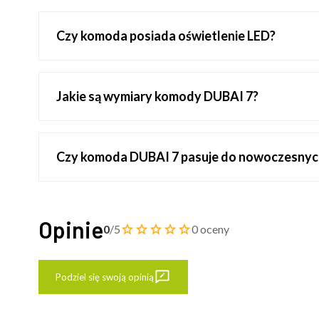
Czy komoda posiada oświetlenie LED?
Jakie są wymiary komody DUBAI 7?
Czy komoda DUBAI 7 pasuje do nowoczesnych
Opinie
0
/5
0 oceny
Podziel się swoją opinią