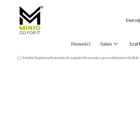
biuro@
Nowości
Salon
Szaf
Meble
Sypialnia
Komody do sypialni
Komoda z przeszkleniem DUBAI 