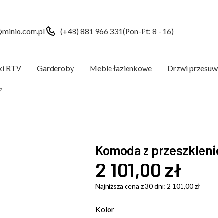
minio.com.pl
(+48) 881 966 331
(Pon-Pt: 8 - 16)
ki RTV
Garderoby
Meble łazienkowe
Drzwi przesuw
7
Komoda z przeszkleni
2 101,00
zł
Najniższa cena z 30 dni:
2 101,00
zł
Kolor