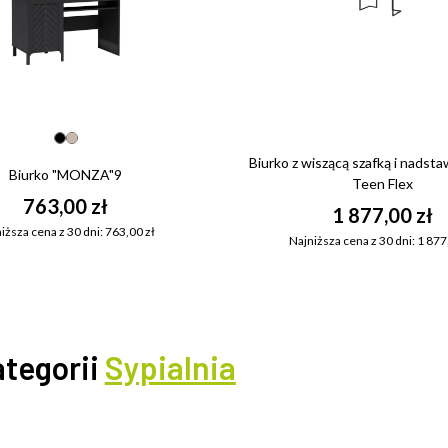
Biurko z wiszącą szafką i nadst
Biurko "MONZA"9
Teen Flex
763,00 zł
1 877,00 zł
iższa cena z 30 dni: 763,00 zł
Najniższa cena z 30 dni: 1 877
ategorii
Sypialnia