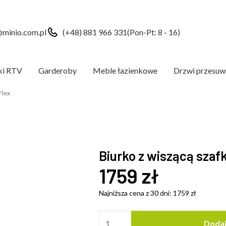
minio.com.pl
(+48) 881 966 331
(Pon-Pt: 8 - 16)
ki RTV
Garderoby
Meble łazienkowe
Drzwi przesuw
Flex
Biurko z wiszącą szaf
1759
zł
Najniższa cena z 30 dni:
1759
zł
Dodaj