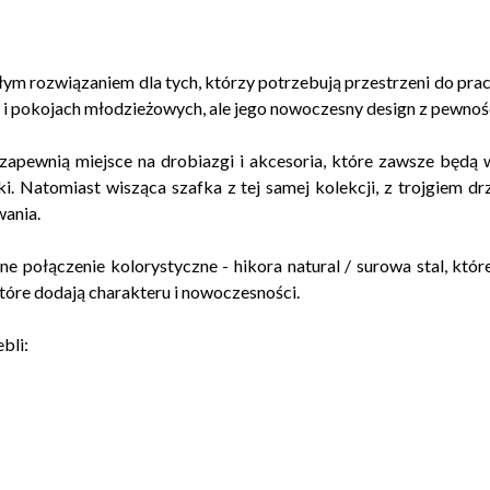
ym rozwiązaniem dla tych, którzy potrzebują przestrzeni do pracy
h i pokojach młodzieżowych, ale jego nowoczesny design z pewnośc
zapewnią miejsce na drobiazgi i akcesoria, które zawsze będą w
. Natomiast wisząca szafka z tej samej kolekcji, z trojgiem d
wania.
e połączenie kolorystyczne - hikora natural / surowa stal, któ
tóre dodają charakteru i nowoczesności.
bli: