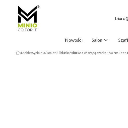
biuro@
Nowości
Salon
Szaf
Meble
Sypialnia
Toaletki i biurka
Biurko z wiszącą szafką 150 cm Teen 