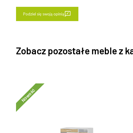
Podziel się swoją opinią
Zobacz pozostałe meble z k
Nowość