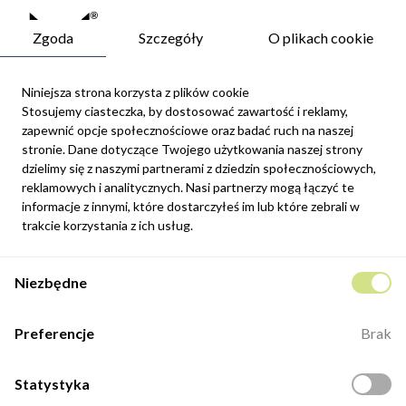
Zgoda
Szczegóły
O plikach cookie
Niniejsza strona korzysta z plików cookie
Stosujemy ciasteczka, by dostosować zawartość i reklamy,
zapewnić opcje społecznościowe oraz badać ruch na naszej
Newsletter
stronie. Dane dotyczące Twojego użytkowania naszej strony
Możesz zrezygnować w każdej chwili. W tym celu należy odnaleźć
dzielimy się z naszymi partnerami z dziedzin społecznościowych,
szczegóły w naszej informacji prawnej.
reklamowych i analitycznych. Nasi partnerzy mogą łączyć te
Zapisz się
informacje z innymi, które dostarczyłeś im lub które zebrali w
trakcie korzystania z ich usług.
Potwierdzam, że zapoznałem się z
polityką prywatności
sklepu
Niezbędne
internetowego.
Kontakt
Preferencje
Brak
ul. Fabryczna 8e/46,
98-400 Wieruszów
Statystyka
Otwarte: 8:00 -16:00