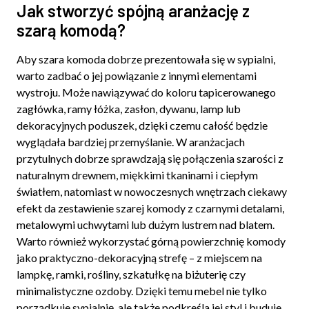
Jak stworzyć spójną aranżację z
szarą komodą?
Aby szara komoda dobrze prezentowała się w sypialni,
warto zadbać o jej powiązanie z innymi elementami
wystroju. Może nawiązywać do koloru tapicerowanego
zagłówka, ramy łóżka, zasłon, dywanu, lamp lub
dekoracyjnych poduszek, dzięki czemu całość będzie
wyglądała bardziej przemyślanie. W aranżacjach
przytulnych dobrze sprawdzają się połączenia szarości z
naturalnym drewnem, miękkimi tkaninami i ciepłym
światłem, natomiast w nowoczesnych wnętrzach ciekawy
efekt da zestawienie szarej komody z czarnymi detalami,
metalowymi uchwytami lub dużym lustrem nad blatem.
Warto również wykorzystać górną powierzchnię komody
jako praktyczno-dekoracyjną strefę – z miejscem na
lampkę, ramki, rośliny, szkatułkę na biżuterię czy
minimalistyczne ozdoby. Dzięki temu mebel nie tylko
porządkuje sypialnię, ale także podkreśla jej styl i buduje