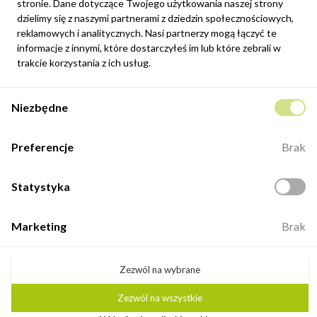
stronie. Dane dotyczące Twojego użytkowania naszej strony
Możesz zrezygnować w każdej chwili. W tym celu należy odnaleźć
dzielimy się z naszymi partnerami z dziedzin społecznościowych,
szczegóły w naszej informacji prawnej.
reklamowych i analitycznych. Nasi partnerzy mogą łączyć te
informacje z innymi, które dostarczyłeś im lub które zebrali w
Zapisz się
trakcie korzystania z ich usług.
Potwierdzam, że zapoznałem się z
polityką prywatności
sklepu
Niezbędne
internetowego.
Kontakt
Preferencje
Brak
ul. Fabryczna 8e/46,
98-400 Wieruszów
Statystyka
Otwarte: 8:00 -16:00
+48 883 884 339
Marketing
Brak
biuro@minio.com.pl
Zezwól na wybrane
Zezwól na wszystkie
©2026 Minio. Wszelkie prawa zastrzeżone.