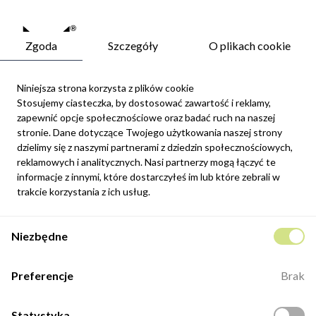
Zgoda
Szczegóły
O plikach cookie
Niniejsza strona korzysta z plików cookie
Stosujemy ciasteczka, by dostosować zawartość i reklamy,
zapewnić opcje społecznościowe oraz badać ruch na naszej
Newsletter
stronie. Dane dotyczące Twojego użytkowania naszej strony
Możesz zrezygnować w każdej chwili. W tym celu należy odnaleźć
dzielimy się z naszymi partnerami z dziedzin społecznościowych,
szczegóły w naszej informacji prawnej.
reklamowych i analitycznych. Nasi partnerzy mogą łączyć te
informacje z innymi, które dostarczyłeś im lub które zebrali w
Zapisz się
trakcie korzystania z ich usług.
Potwierdzam, że zapoznałem się z
polityką prywatności
sklepu
Niezbędne
internetowego.
Kontakt
Preferencje
Brak
ul. Fabryczna 8e/46,
98-400 Wieruszów
Statystyka
Otwarte: 8:00 -16:00