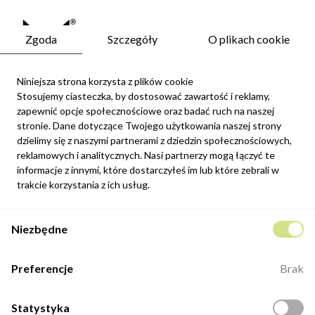
Zgoda
Szczegóły
O plikach cookie
Niniejsza strona korzysta z plików cookie
Stosujemy ciasteczka, by dostosować zawartość i reklamy,
zapewnić opcje społecznościowe oraz badać ruch na naszej
Newsletter
stronie. Dane dotyczące Twojego użytkowania naszej strony
Możesz zrezygnować w każdej chwili. W tym celu należy odnaleźć
dzielimy się z naszymi partnerami z dziedzin społecznościowych,
szczegóły w naszej informacji prawnej.
reklamowych i analitycznych. Nasi partnerzy mogą łączyć te
informacje z innymi, które dostarczyłeś im lub które zebrali w
Zapisz się
trakcie korzystania z ich usług.
Potwierdzam, że zapoznałem się z
polityką prywatności
sklepu
Niezbędne
internetowego.
Kontakt
Preferencje
Brak
ul. Fabryczna 8e/46,
98-400 Wieruszów
Statystyka
Otwarte: 8:00 -16:00