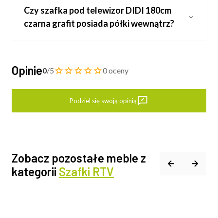
Czy szafka pod telewizor DIDI 180cm
czarna grafit posiada półki wewnątrz?
Opinie
0
/5
0 oceny
Podziel się swoją opinią
Zobacz pozostałe meble z
kategorii
Szafki RTV