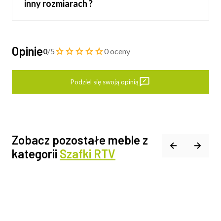
inny rozmiarach ?
Opinie
0
/5
0 oceny
Podziel się swoją opinią
Zobacz pozostałe meble z
kategorii
Szafki RTV