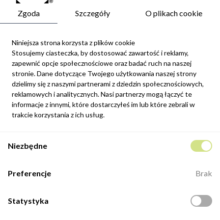
Zgoda
Szczegóły
O plikach cookie
Niniejsza strona korzysta z plików cookie
Stosujemy ciasteczka, by dostosować zawartość i reklamy,
zapewnić opcje społecznościowe oraz badać ruch na naszej
Newsletter
stronie. Dane dotyczące Twojego użytkowania naszej strony
Możesz zrezygnować w każdej chwili. W tym celu należy odnaleźć
dzielimy się z naszymi partnerami z dziedzin społecznościowych,
szczegóły w naszej informacji prawnej.
reklamowych i analitycznych. Nasi partnerzy mogą łączyć te
informacje z innymi, które dostarczyłeś im lub które zebrali w
Zapisz się
trakcie korzystania z ich usług.
Potwierdzam, że zapoznałem się z
polityką prywatności
sklepu
Niezbędne
internetowego.
Kontakt
Preferencje
Brak
ul. Fabryczna 8e/46,
98-400 Wieruszów
Statystyka
Otwarte: 8:00 -16:00
+48 883 884 339