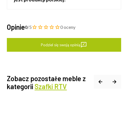
Opinie
0
/5
0 oceny
Podziel się swoją opinią
Zobacz pozostałe meble z
kategorii
Szafki RTV