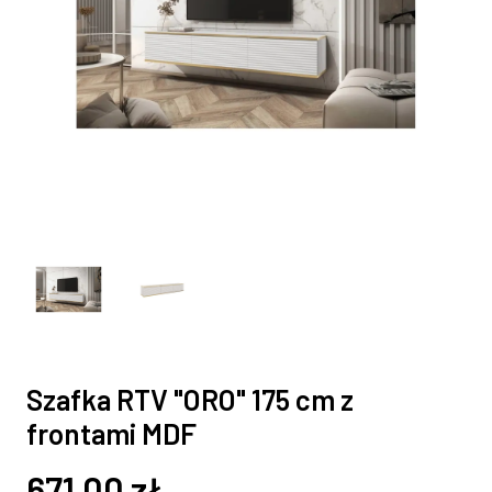
Szafka RTV "ORO" 175 cm z
frontami MDF
671,00
zł