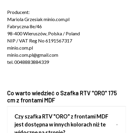
Producent:
Mariola Grzesiak minio.com.pl
Fabryczna 8e/46
98-400 Wieruszów, Polska / Poland
NIP / VAT Reg No 6191567317
minio.com.pl
minio.com.pl@gmail.com
tel. 0048883884339
Co warto wiedzieć o Szafka RTV "ORO" 175
cm z frontami MDF
Czy szafka RTV "ORO" z frontami MDF
jest dostępna w innych kolorach niż te
widoczne na stronie?