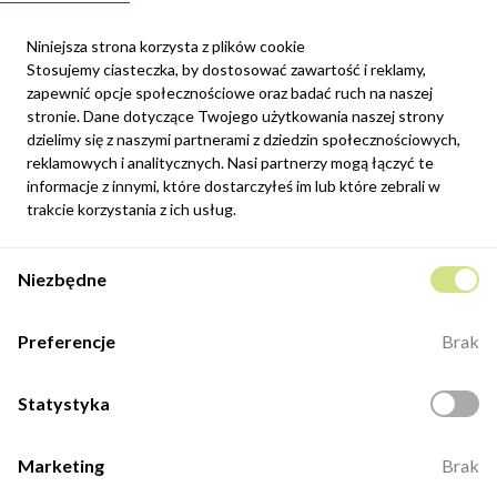
Niniejsza strona korzysta z plików cookie
Stosujemy ciasteczka, by dostosować zawartość i reklamy,
zapewnić opcje społecznościowe oraz badać ruch na naszej
Newsletter
stronie. Dane dotyczące Twojego użytkowania naszej strony
Możesz zrezygnować w każdej chwili. W tym celu należy odnaleźć
dzielimy się z naszymi partnerami z dziedzin społecznościowych,
szczegóły w naszej informacji prawnej.
reklamowych i analitycznych. Nasi partnerzy mogą łączyć te
informacje z innymi, które dostarczyłeś im lub które zebrali w
Zapisz się
trakcie korzystania z ich usług.
Potwierdzam, że zapoznałem się z
polityką prywatności
sklepu
Niezbędne
internetowego.
Kontakt
Preferencje
Brak
ul. Fabryczna 8e/46,
98-400 Wieruszów
Statystyka
Otwarte: 8:00 -16:00
+48 883 884 339
Marketing
Brak
biuro@minio.com.pl