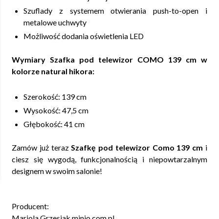
Szuflady z systemem otwierania push-to-open i
metalowe uchwyty
Możliwość dodania oświetlenia LED
Wymiary Szafka pod telewizor COMO 139 cm w
kolorze natural hikora:
Szerokość: 139 cm
Wysokość: 47,5 cm
Głębokość: 41 cm
Zamów już teraz
Szafkę pod telewizor Como 139 cm
i
ciesz się wygodą, funkcjonalnością i niepowtarzalnym
designem w swoim salonie!
Producent:
Mariola Grzesiak minio.com.pl