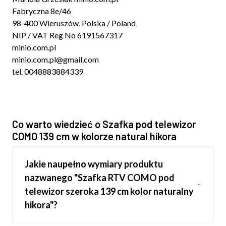
Fabryczna 8e/46
98-400 Wieruszów, Polska / Poland
NIP / VAT Reg No 6191567317
minio.com.pl
minio.com.pl@gmail.com
tel. 0048883884339
Co warto wiedzieć o Szafka pod telewizor
COMO 139 cm w kolorze natural hikora
Jakie naupełno wymiary produktu
nazwanego "Szafka RTV COMO pod
telewizor szeroka 139 cm kolor naturalny
hikora"?