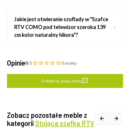
Jakie jest otwieranie szuflady w "Szafce
RTV COMO pod telewizor szeroka 139
cm kolor naturalny hikora"?
Opinie
0
/5
0 oceny
Podziel się swoją opinią
Zobacz pozostałe meble z
kategorii
Stojąca szafka RTV