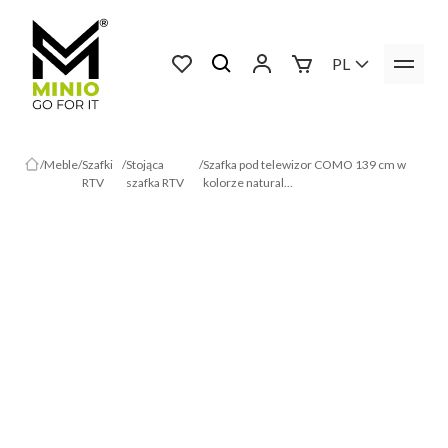
PL
Meble
Szafki
Stojąca
Szafka pod telewizor COMO 139 cm w
RTV
szafka RTV
kolorze natural...