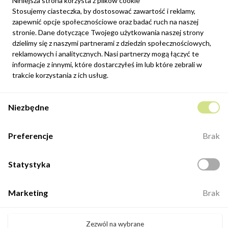
Niniejsza strona korzysta z plików cookie
Stosujemy ciasteczka, by dostosować zawartość i reklamy,
zapewnić opcje społecznościowe oraz badać ruch na naszej
Newsletter
stronie. Dane dotyczące Twojego użytkowania naszej strony
Możesz zrezygnować w każdej chwili. W tym celu należy odnaleźć
dzielimy się z naszymi partnerami z dziedzin społecznościowych,
szczegóły w naszej informacji prawnej.
reklamowych i analitycznych. Nasi partnerzy mogą łączyć te
informacje z innymi, które dostarczyłeś im lub które zebrali w
Zapisz się
trakcie korzystania z ich usług.
Potwierdzam, że zapoznałem się z
polityką prywatności
sklepu
Niezbędne
internetowego.
Kontakt
Preferencje
Brak
ul. Fabryczna 8e/46,
98-400 Wieruszów
Statystyka
Otwarte: 8:00 -16:00
+48 883 884 339
Marketing
Brak
biuro@minio.com.pl
Zezwól na wybrane