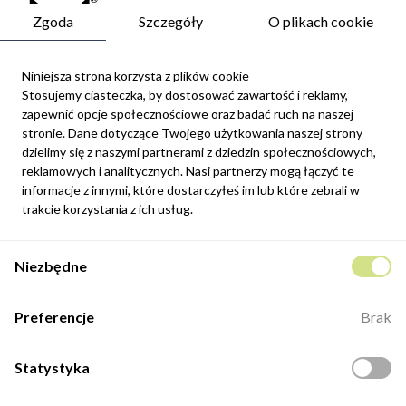
Zgoda
Szczegóły
O plikach cookie
Niniejsza strona korzysta z plików cookie
Stosujemy ciasteczka, by dostosować zawartość i reklamy,
zapewnić opcje społecznościowe oraz badać ruch na naszej
Newsletter
stronie. Dane dotyczące Twojego użytkowania naszej strony
Możesz zrezygnować w każdej chwili. W tym celu należy odnaleźć
dzielimy się z naszymi partnerami z dziedzin społecznościowych,
szczegóły w naszej informacji prawnej.
reklamowych i analitycznych. Nasi partnerzy mogą łączyć te
informacje z innymi, które dostarczyłeś im lub które zebrali w
Zapisz się
trakcie korzystania z ich usług.
Potwierdzam, że zapoznałem się z
polityką prywatności
sklepu
Niezbędne
internetowego.
Kontakt
Preferencje
Brak
ul. Fabryczna 8e/46,
98-400 Wieruszów
Statystyka
Otwarte: 8:00 -16:00
+48 883 884 339