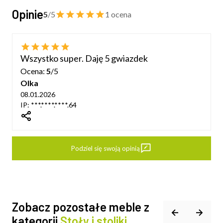
Opinie
5
/5
1 ocena
Wszystko super. Daję 5 gwiazdek
Ocena:
5
/5
Olka
08.01.2026
IP: ***.****.****.64
dIn
Podziel się swoją opinią
Zobacz pozostałe meble z
kategorii
Stoły i stoliki