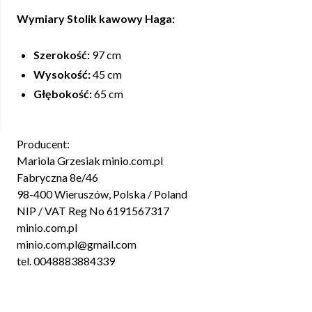
Wymiary Stolik kawowy Haga:
Szerokość:
97 cm
Wysokość:
45 cm
Głębokość:
65 cm
Producent:
Mariola Grzesiak minio.com.pl
Fabryczna 8e/46
98-400 Wieruszów, Polska / Poland
NIP / VAT Reg No 6191567317
minio.com.pl
minio.com.pl@gmail.com
tel. 0048883884339