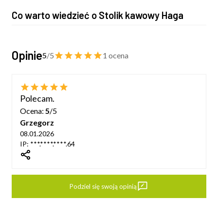
Co warto wiedzieć o Stolik kawowy Haga
Opinie
5
/5
1 ocena
Polecam.
Ocena:
5
/5
Grzegorz
08.01.2026
IP: ***.****.****.64
dIn
Podziel się swoją opinią