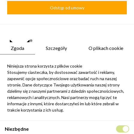
Odstąp od umowy
Zgoda
Szczegóły
O plikach cookie
Niniejsza strona korzysta z plików cookie
Stosujemy ciasteczka, by dostosować zawartość i reklamy,
zapewnić opcje społecznościowe oraz badać ruch na naszej
Newsletter
stronie. Dane dotyczące Twojego użytkowania naszej strony
Możesz zrezygnować w każdej chwili. W tym celu należy odnaleźć
dzielimy się z naszymi partnerami z dziedzin społecznościowych,
szczegóły w naszej informacji prawnej.
reklamowych i analitycznych. Nasi partnerzy mogą łączyć te
informacje z innymi, które dostarczyłeś im lub które zebrali w
Zapisz się
trakcie korzystania z ich usług.
Potwierdzam, że zapoznałem się z
polityką prywatności
sklepu
Niezbędne
internetowego.