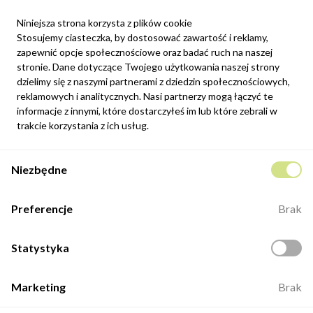
Niniejsza strona korzysta z plików cookie
Stosujemy ciasteczka, by dostosować zawartość i reklamy,
zapewnić opcje społecznościowe oraz badać ruch na naszej
Newsletter
stronie. Dane dotyczące Twojego użytkowania naszej strony
Możesz zrezygnować w każdej chwili. W tym celu należy odnaleźć
dzielimy się z naszymi partnerami z dziedzin społecznościowych,
szczegóły w naszej informacji prawnej.
reklamowych i analitycznych. Nasi partnerzy mogą łączyć te
informacje z innymi, które dostarczyłeś im lub które zebrali w
Zapisz się
trakcie korzystania z ich usług.
Potwierdzam, że zapoznałem się z
polityką prywatności
sklepu
Niezbędne
internetowego.
Kontakt
Preferencje
Brak
ul. Fabryczna 8e/46,
98-400 Wieruszów
Statystyka
Otwarte: 8:00 -16:00
+48 883 884 339
Marketing
Brak
biuro@minio.com.pl