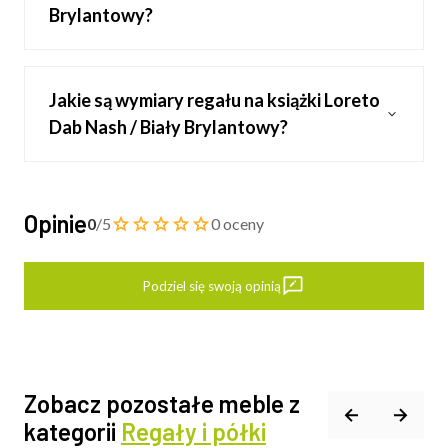
Brylantowy?
Jakie są wymiary regału na książki Loreto
Dab Nash / Biały Brylantowy?
Opinie
0
/5
0 oceny
Podziel się swoją opinią
Zobacz pozostałe meble z
kategorii
Regały i półki