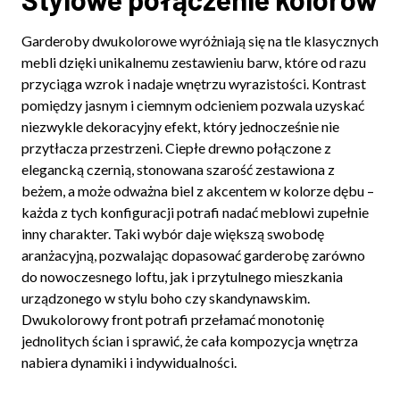
Garderoby dwukolorowe wyróżniają się na tle klasycznych
mebli dzięki unikalnemu zestawieniu barw, które od razu
przyciąga wzrok i nadaje wnętrzu wyrazistości. Kontrast
pomiędzy jasnym i ciemnym odcieniem pozwala uzyskać
niezwykle dekoracyjny efekt, który jednocześnie nie
przytłacza przestrzeni. Ciepłe drewno połączone z
elegancką czernią, stonowana szarość zestawiona z
beżem, a może odważna biel z akcentem w kolorze dębu –
każda z tych konfiguracji potrafi nadać meblowi zupełnie
inny charakter. Taki wybór daje większą swobodę
aranżacyjną, pozwalając dopasować garderobę zarówno
do nowoczesnego loftu, jak i przytulnego mieszkania
urządzonego w stylu boho czy skandynawskim.
Dwukolorowy front potrafi przełamać monotonię
jednolitych ścian i sprawić, że cała kompozycja wnętrza
nabiera dynamiki i indywidualności.