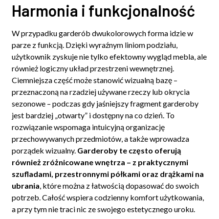
Harmonia i funkcjonalność
W przypadku garderób dwukolorowych forma idzie w
parze z funkcją. Dzięki wyraźnym liniom podziału,
użytkownik zyskuje nie tylko efektowny wygląd mebla, ale
również logiczny układ przestrzeni wewnętrznej.
Ciemniejsza część może stanowić wizualną bazę –
przeznaczoną na rzadziej używane rzeczy lub okrycia
sezonowe – podczas gdy jaśniejszy fragment garderoby
jest bardziej „otwarty” i dostępny na co dzień. To
rozwiązanie wspomaga intuicyjną organizację
przechowywanych przedmiotów, a także wprowadza
porządek wizualny.
Garderoby te często oferują
również zróżnicowane wnętrza – z praktycznymi
szufladami, przestronnymi półkami oraz drążkami na
ubrania
, które można z łatwością dopasować do swoich
potrzeb. Całość wspiera codzienny komfort użytkowania,
a przy tym nie traci nic ze swojego estetycznego uroku.