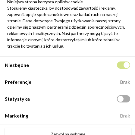
Niniejsza strona korzysta z plików cookie
Stosujemy ciasteczka, by dostosować zawartość i reklamy,
zapewnić opcje społecznościowe oraz badać ruch na naszej
Newsletter
stronie. Dane dotyczące Twojego użytkowania naszej strony
Możesz zrezygnować w każdej chwili. W tym celu należy odnaleźć
dzielimy się z naszymi partnerami z dziedzin społecznościowych,
szczegóły w naszej informacji prawnej.
reklamowych i analitycznych. Nasi partnerzy mogą łączyć te
informacje z innymi, które dostarczyłeś im lub które zebrali w
Zapisz się
trakcie korzystania z ich usług.
Potwierdzam, że zapoznałem się z
polityką prywatności
sklepu
Niezbędne
internetowego.
Kontakt
Preferencje
Brak
ul. Fabryczna 8e/46,
98-400 Wieruszów
Statystyka
Otwarte: 8:00 -16:00
+48 883 884 339
Marketing
Brak
biuro@minio.com.pl
Zezwól na wybrane