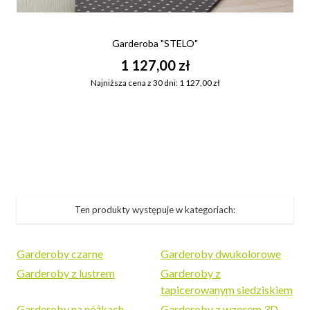
Garderoba "STELO"
1 127,00 zł
Najniższa cena z 30 dni: 1 127,00 zł
G
Ten produkty występuje w kategoriach:
Garderoby czarne
Garderoby dwukolorowe
Garderoby z lustrem
Garderoby z
tapicerowanym siedziskiem
Garderoby na nóżkach
Garderoby z wzorem 3D