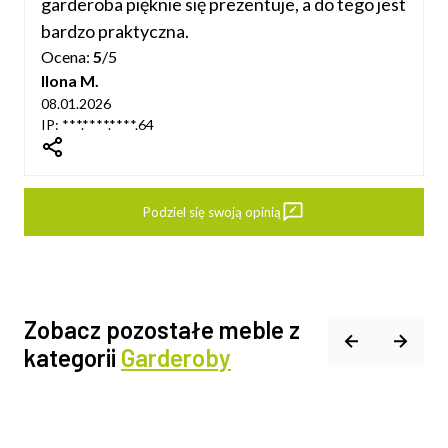
garderoba pięknie się prezentuje, a do tego jest
bardzo praktyczna.
Ocena:
5
/5
Ilona M.
08.01.2026
IP: ***.****.****.64
dIn
Podziel się swoją opinią
Zobacz pozostałe meble z
kategorii
Garderoby