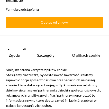
Reklamacje
Formularz odstąpienia
Odstąp od umowy
Zgoda
Szczegóły
O plikach cookie
Niniejsza strona korzysta z plików cookie
Stosujemy ciasteczka, by dostosować zawartość i reklamy,
zapewnić opcje społecznościowe oraz badać ruch na naszej
Newsletter
stronie. Dane dotyczące Twojego użytkowania naszej strony
Możesz zrezygnować w każdej chwili. W tym celu należy odnaleźć
dzielimy się z naszymi partnerami z dziedzin społecznościowych,
szczegóły w naszej informacji prawnej.
reklamowych i analitycznych. Nasi partnerzy mogą łączyć te
Zapisz się
informacje z innymi, które dostarczyłeś im lub które zebrali w
trakcie korzystania z ich usług.