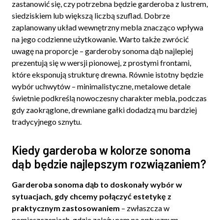
zastanowić się, czy potrzebna będzie garderoba z lustrem,
siedziskiem lub większą liczbą szuflad. Dobrze
zaplanowany układ wewnętrzny mebla znacząco wpływa
na jego codzienne użytkowanie. Warto także zwrócić
uwagę na proporcje – garderoby sonoma dąb najlepiej
prezentują się w wersji pionowej, z prostymi frontami,
które eksponują strukturę drewna. Równie istotny będzie
wybór uchwytów – minimalistyczne, metalowe detale
świetnie podkreślą nowoczesny charakter mebla, podczas
gdy zaokrąglone, drewniane gałki dodadzą mu bardziej
tradycyjnego sznytu.
Kiedy garderoba w kolorze sonoma
dąb będzie najlepszym rozwiązaniem?
Garderoba sonoma dąb to doskonały wybór w
sytuacjach, gdy chcemy połączyć estetykę z
praktycznym zastosowaniem
– zwłaszcza w
pomieszczeniach, gdzie zależy nam na optycznym