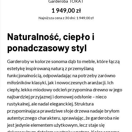
Garderoba TOKAT
1 949,00 zł
Najniższa cena z 30 dni: 1 949,00 zł
Naturalność, ciepło i
ponadczasowy styl
Garderoby w kolorze sonoma dąb to meble, które łączą
estetykę inspirowaną naturą z przemyślaną
funkcjonalnością, odpowiadając na potrzeby zarówno
miłośników klasyki, jak i nowoczesnych aranżacji. Ich
ciepły, lekko miodowy odcień przypomina drewno w jego
najbardziej przyjaznej i domowej odsłonie – nieco
rustykalnej, ale nadal eleganckiej. Struktura
przypominająca prawdziwe słoje drzewa nadaje bryłom
autentycznego charakteru, sprawiając, że garderoba nie
jest jedynie elementem użytkowym, lecz staje się
dekoracyjnym detalem wystroju wnętrza. Kolor sonoma