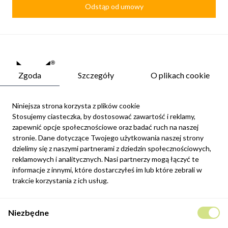
Odstąp od umowy
Zgoda
Szczegóły
O plikach cookie
Niniejsza strona korzysta z plików cookie
Stosujemy ciasteczka, by dostosować zawartość i reklamy,
zapewnić opcje społecznościowe oraz badać ruch na naszej
Newsletter
stronie. Dane dotyczące Twojego użytkowania naszej strony
Możesz zrezygnować w każdej chwili. W tym celu należy odnaleźć
dzielimy się z naszymi partnerami z dziedzin społecznościowych,
szczegóły w naszej informacji prawnej.
reklamowych i analitycznych. Nasi partnerzy mogą łączyć te
informacje z innymi, które dostarczyłeś im lub które zebrali w
Zapisz się
trakcie korzystania z ich usług.
Potwierdzam, że zapoznałem się z
polityką prywatności
sklepu
Niezbędne
internetowego.