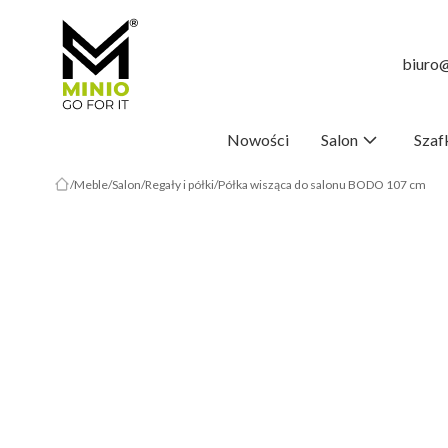
biuro@
Nowości
Salon
Szaf
Meble
Salon
Regały i półki
Półka wisząca do salonu BODO 107 cm