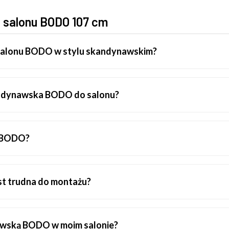
o salonu BODO 107 cm
o salonu BODO w stylu skandynawskim?
kandynawska BODO do salonu?
a BODO?
t trudna do montażu?
wską BODO w moim salonie?