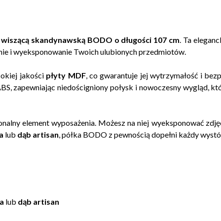
 wiszącą skandynawską BODO o długości 107 cm
. Ta elegan
nie i wyeksponowanie Twoich ulubionych przedmiotów.
kiej jakości
płyty MDF
, co gwarantuje jej wytrzymałość i be
BS, zapewniając niedościgniony połysk i nowoczesny wygląd, k
cjonalny element wyposażenia. Możesz na niej wyeksponować zdję
a
lub
dąb artisan
, półka BODO z pewnością dopełni każdy wystój
ra
lub
dąb artisan