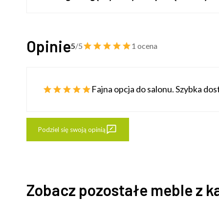
Opinie
5
/5
1 ocena
Fajna opcja do salonu. Szybka do
Podziel się swoją opinią
Zobacz pozostałe meble z k