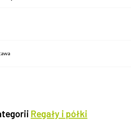
stawa
ategorii
Regały i półki