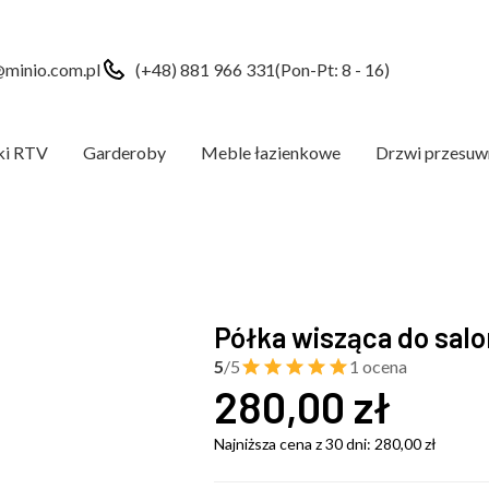
minio.com.pl
(+48) 881 966 331
(Pon-Pt: 8 - 16)
ki RTV
Garderoby
Meble łazienkowe
Drzwi przesuw
Półka wisząca do sal
5
/5
1 ocena
280,00
zł
Najniższa cena z 30 dni:
280,00
zł