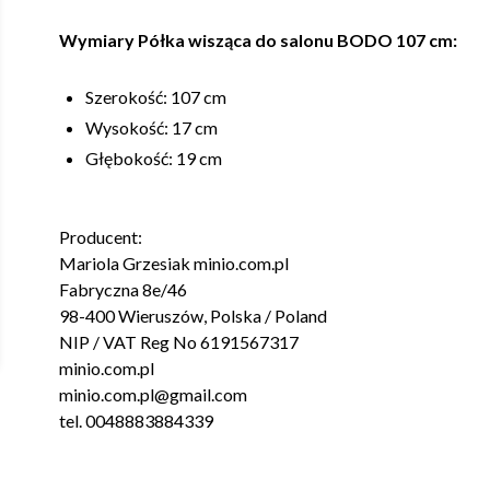
Wymiary Półka wisząca do salonu BODO 107 cm:
Szerokość: 107 cm
Wysokość: 17 cm
Głębokość: 19 cm
Producent:
Mariola Grzesiak minio.com.pl
Fabryczna 8e/46
98-400 Wieruszów, Polska / Poland
NIP / VAT Reg No 6191567317
minio.com.pl
minio.com.pl@gmail.com
tel. 0048883884339