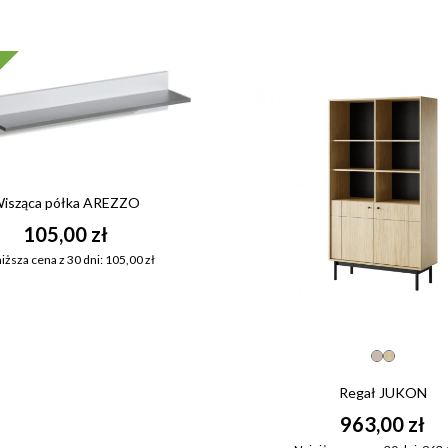
isząca półka AREZZO
105,00 zł
iższa cena z 30 dni: 105,00 zł
Regał JUKON
963,00 zł