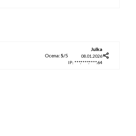
Julka
Copy
Facebook
Ocena:
5
X
/5
LinkedIn
08.01.2026
IP: ***.****.****.64