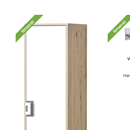
Nowość
Nowość
W
Najn