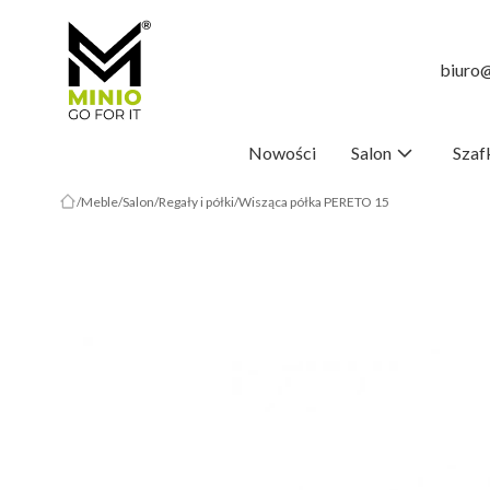
biuro@
Nowości
Salon
Szaf
Meble
Salon
Regały i półki
Wisząca półka PERETO 15