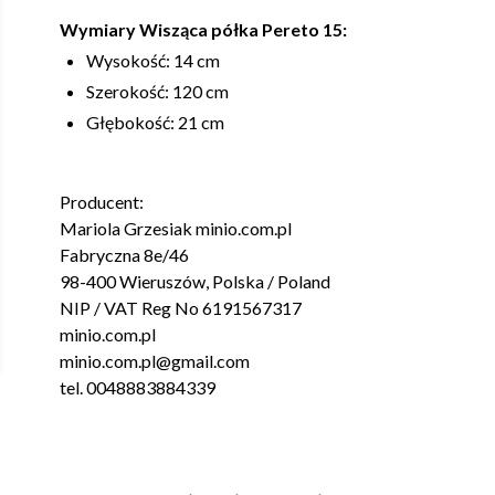
Wymiary Wisząca półka Pereto 15:
Wysokość: 14 cm
Szerokość: 120 cm
Głębokość: 21 cm
Producent:
Mariola Grzesiak minio.com.pl
Fabryczna 8e/46
98-400 Wieruszów, Polska / Poland
NIP / VAT Reg No 6191567317
minio.com.pl
minio.com.pl@gmail.com
tel. 0048883884339