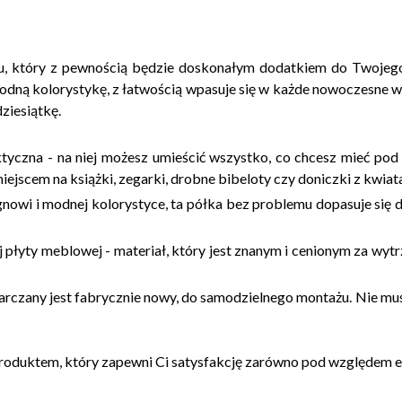
u, który z pewnością będzie doskonałym dodatkiem do Twojego
odną kolorystykę, z łatwością wpasuje się w każde nowoczesne wnę
dziesiątkę.
aktyczna - na niej możesz umieścić wszystko, co chcesz mieć po
miejscem na książki, zegarki, drobne bibeloty czy doniczki z kwiat
nowi i modnej kolorystyce, ta półka bez problemu dopasuje się 
 płyty meblowej - materiał, który jest znanym i cenionym za wytr
arczany jest fabrycznie nowy, do samodzielnego montażu. Nie mus
roduktem, który zapewni Ci satysfakcję zarówno pod względem este