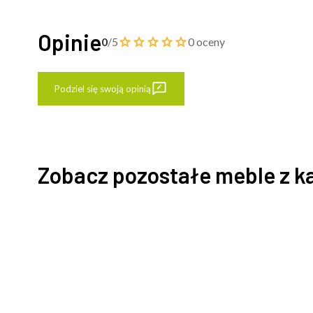
Opinie
0
/5
0 oceny
Podziel się swoją opinią
Zobacz pozostałe meble z k