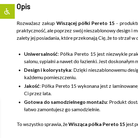
Opis
Rozważasz zakup
Wiszącej półki Pereto 15
- produkt
praktyczność, ale poprzez swój nieszablonowy design i m
zalety jej posiadania, które przekonają Cię, że to strzał w 
Uniwersalność
: Półka Pereto 15 jest niezwykle pr
salonu, sypialni a nawet do łazienki. Jest doskonałym 
Design i kolorystyka
: Dzięki nieszablonowemu desig
każdemu pomieszczeniu.
Jakość
: Półka Pereto 15 wykonana jest z laminowanej
Ci przez lata.
Gotowa do samodzielnego montażu
: Produkt dost
łatwo zamontujesz go samodzielnie.
To wszystko sprawia, że
Wisząca półka Pereto 15
jest p