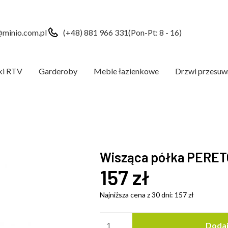
minio.com.pl
(+48) 881 966 331
(Pon-Pt: 8 - 16)
ki RTV
Garderoby
Meble łazienkowe
Drzwi przesuw
Wisząca półka PERET
157
zł
Najniższa cena z 30 dni:
157
zł
Dodaj