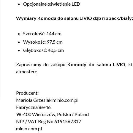
Opcjonalne oświetlenie LED
Wymiary Komoda do salonu LIVIO dąb ribbeck/biały:
Szerokość: 144 cm
Wysokość: 97,5 cm
Głębokość: 40,5 cm
Zapraszamy do zakupu
Komody do salonu LIVIO
, k
atmosferę.
Producent:
Mariola Grzesiak minio.com.pl
Fabryczna 8e/46
98-400 Wieruszów, Polska / Poland
NIP / VAT Reg No 6191567317
minio.com.pl