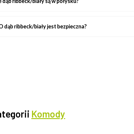
 dąb ribbeck/biały są w połysku?
 dąb ribbeck/biały jest bezpieczna?
ategorii
Komody