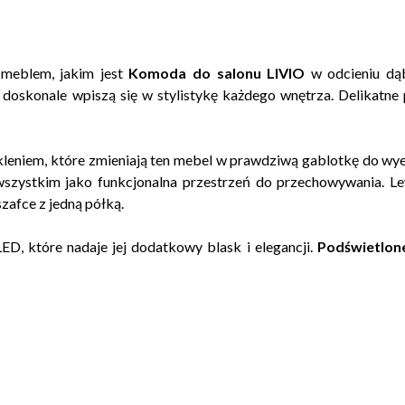
meblem, jakim jest
Komoda do salonu LIVIO
w odcieniu dąb
e doskonale wpiszą się w stylistykę każdego wnętrza. Delikatn
leniem, które zmieniają ten mebel w prawdziwą gablotkę do wy
e wszystkim jako funkcjonalna przestrzeń do przechowywania.
zafce z jedną półką.
D, które nadaje jej dodatkowy blask i elegancji.
Podświetlone