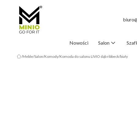
biuro@
Nowości
Salon
Szaf
Meble
Salon
Komody
Komoda do salonu LIVIO dąb ribbeck/biały