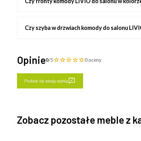
Czy fronty komody LIVIO do salonu w kolorze
Czy szyba w drzwiach komody do salonu LIVIO
Opinie
0
/5
0 oceny
Podziel się swoją opinią
Zobacz pozostałe meble z k