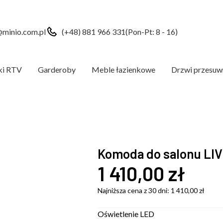
minio.com.pl
(+48) 881 966 331
(Pon-Pt: 8 - 16)
ki RTV
Garderoby
Meble łazienkowe
Drzwi przesuw
Komoda do salonu LIV
1 410,00
zł
Najniższa cena z 30 dni:
1 410,00
zł
Oświetlenie LED