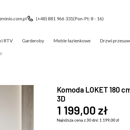
minio.com.pl
(+48) 881 966 331
(Pon-Pt: 8 - 16)
ki RTV
Garderoby
Meble łazienkowe
Drzwi przesuw
3D
Komoda LOKET 180 cm
3D
1 199,00
zł
Najniższa cena z 30 dni:
1 199,00
zł