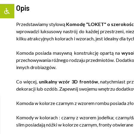
Opis
Przedstawiamy stylową
Komodę "LOKET" o szerokości
wprowadzi luksusowy nastrój do każdej przestrzeni, nie
kilku atrakcyjnych kolorach i wzorach, jest idealny dla tyc
Komoda posiada masywną konstrukcję opartą na
wyso
przechowywania różnego rodzaju przedmiotów. Dodatko
innych drobiazgów.
Co więcej,
unikalny wzór 3D frontów
, natychmiast pr
dekoracji lub ozdób. Zapewnij swojemu wnętrzu dodatkow
Komoda w kolorze czarnym z wzorem rombu posiada złot
Komody w kolorach : czarny z wzorem jodełka; czarny/dą
slim posiadają nóżki w kolorze czarnym, fronty otwieran