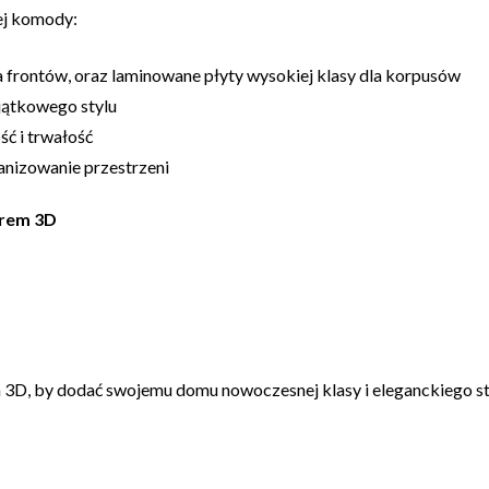
nej komody:
a frontów, oraz laminowane płyty wysokiej klasy dla korpusów
jątkowego stylu
ć i trwałość
anizowanie przestrzeni
orem 3D
, by dodać swojemu domu nowoczesnej klasy i eleganckiego st