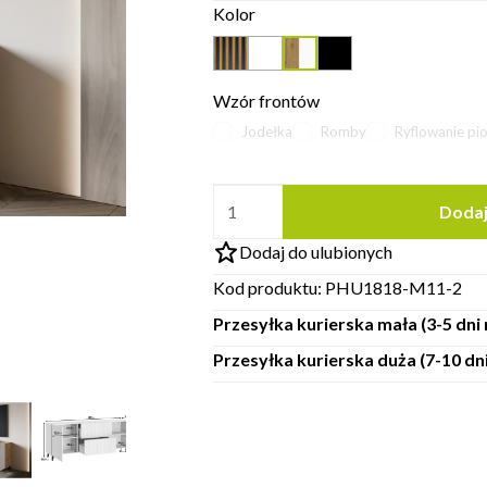
Kolor
Wzór frontów
Jodełka
Romby
Ryflowanie pi
Dodaj
Dodaj do ulubionych
Kod produktu:
PHU1818-M11-2
Przesyłka kurierska mała (3-5 dn
Przesyłka kurierska duża (7-10 d