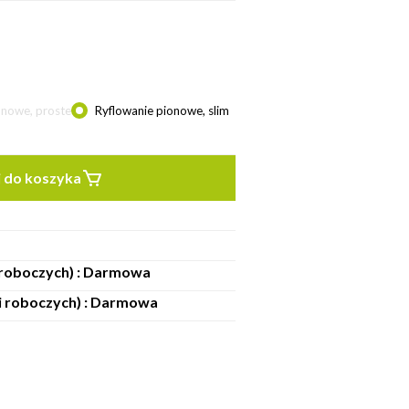
onowe, proste
Ryflowanie pionowe, slim
 do koszyka
i roboczych) : Darmowa
ni roboczych) : Darmowa