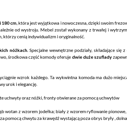
 180 cm
, która jest wyjątkowa i nowoczesna, dzięki swoim fr
zależnie od wystroju. Mebel został wykonany z trwałej i wytrzym
h, którzy cenią indywidualizm i oryginalność.
kich nóżkach
. Specjalne wewnętrzne podziały, składające się 
wo, środkowa część komody oferuje
dwie duże szuflady
zapewn
zyciągnie wzrok każdego. Ta wykwintna komoda ma dużo miejsca
y urok i elegancję.
e uchwyty oraz nóżki, fronty otwierane za pomocą uchwytów
b wotan z wzorem jodełka; biały z wzorem ryflowanie pionowe, 
e za pomocą chwytu za krawędź wystającą poza obrys bryły , dolna