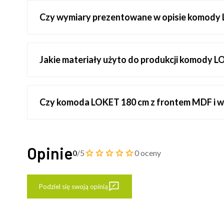
Czy wymiary prezentowane w opisie komody 
Jakie materiały użyto do produkcji komody 
Czy komoda LOKET 180 cm z frontem MDF i w
Opinie
0
/5
0 oceny
Podziel się swoją opinią