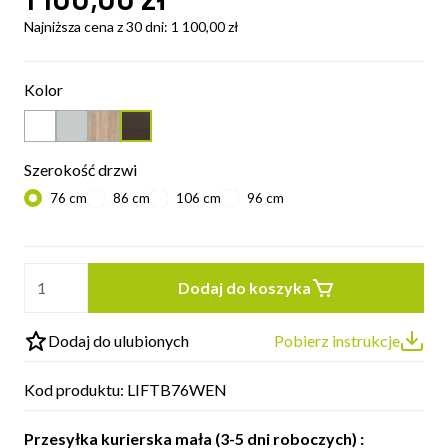
Najniższa cena z 30 dni:
1 100,00
zł
Kolor
Szerokość drzwi
76 cm
86 cm
106 cm
96 cm
Dodaj do koszyka
Dodaj do ulubionych
Pobierz instrukcje
Kod produktu:
LIFTB76WEN
Przesyłka kurierska mała (3-5 dni roboczych) :