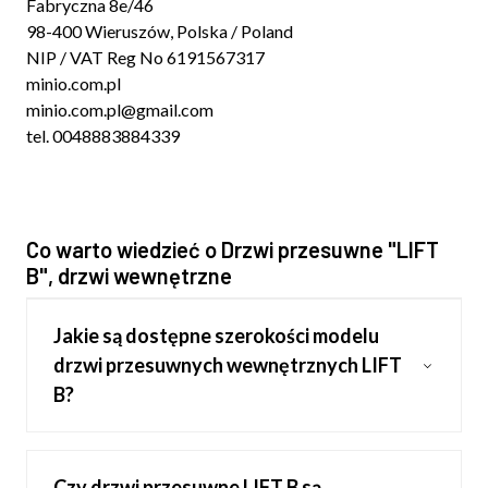
Fabryczna 8e/46
98-400 Wieruszów, Polska / Poland
NIP / VAT Reg No 6191567317
minio.com.pl
minio.com.pl@gmail.com
tel. 0048883884339
Co warto wiedzieć o Drzwi przesuwne "LIFT
B", drzwi wewnętrzne
Jakie są dostępne szerokości modelu
drzwi przesuwnych wewnętrznych LIFT
B?
Czy drzwi przesuwne LIFT B są