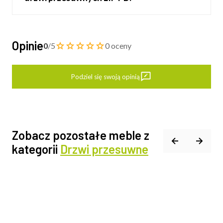
Opinie
0
/5
0 oceny
Podziel się swoją opinią
Zobacz pozostałe meble z
kategorii
Drzwi przesuwne