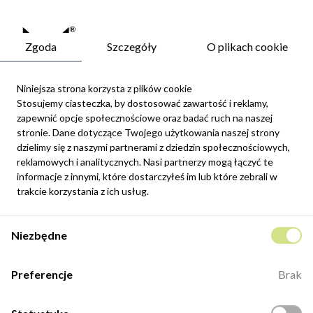
Zgoda
Szczegóły
O plikach cookie
Niniejsza strona korzysta z plików cookie
Stosujemy ciasteczka, by dostosować zawartość i reklamy,
zapewnić opcje społecznościowe oraz badać ruch na naszej
Newsletter
stronie. Dane dotyczące Twojego użytkowania naszej strony
Możesz zrezygnować w każdej chwili. W tym celu należy odnaleźć
dzielimy się z naszymi partnerami z dziedzin społecznościowych,
szczegóły w naszej informacji prawnej.
reklamowych i analitycznych. Nasi partnerzy mogą łączyć te
informacje z innymi, które dostarczyłeś im lub które zebrali w
Zapisz się
trakcie korzystania z ich usług.
Potwierdzam, że zapoznałem się z
polityką prywatności
sklepu
Niezbędne
internetowego.
Kontakt
Preferencje
Brak
ul. Fabryczna 8e/46,
98-400 Wieruszów
Otwarte: 8:00 -16:00