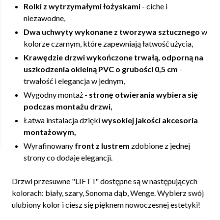
Rolki z wytrzymałymi łożyskami
- ciche i
niezawodne,
Dwa uchwyty wykonane z tworzywa sztucznego
w
kolorze czarnym, które zapewniają łatwość użycia,
Krawędzie drzwi wykończone trwałą, odporną na
uszkodzenia okleiną PVC o grubości 0,5 cm
-
trwałość i elegancja w jednym,
Wygodny montaż -
stronę otwierania wybiera się
podczas montażu drzwi,
Łatwa instalacja dzięki
wysokiej jakości akcesoria
montażowym,
Wyrafinowany
front z lustrem
zdobione z jednej
strony co dodaje elegancji.
Drzwi przesuwne "LIFT I" dostępne są w następujących
kolorach: biały, szary, Sonoma dąb, Wenge. Wybierz swój
ulubiony kolor i ciesz się pięknem nowoczesnej estetyki!