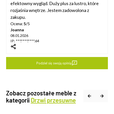
efektowny wygląd. Duży plus za lustro, które
rozjaśnia wnętrze. Jestem zadowolona z
zakupu.
Ocena:
5
/5
Joanna
08.01.2026
IP: ***.****.****.64
dIn
Podziel się swoją opinią
Zobacz pozostałe meble z
kategorii
Drzwi przesuwne