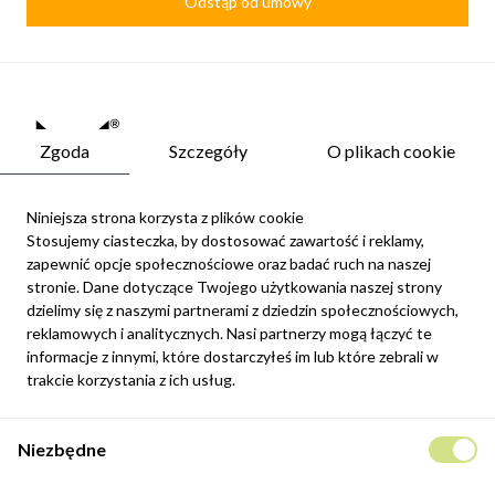
Odstąp od umowy
Zgoda
Szczegóły
O plikach cookie
Niniejsza strona korzysta z plików cookie
Stosujemy ciasteczka, by dostosować zawartość i reklamy,
zapewnić opcje społecznościowe oraz badać ruch na naszej
Newsletter
stronie. Dane dotyczące Twojego użytkowania naszej strony
Możesz zrezygnować w każdej chwili. W tym celu należy odnaleźć
dzielimy się z naszymi partnerami z dziedzin społecznościowych,
szczegóły w naszej informacji prawnej.
reklamowych i analitycznych. Nasi partnerzy mogą łączyć te
informacje z innymi, które dostarczyłeś im lub które zebrali w
Zapisz się
trakcie korzystania z ich usług.
Potwierdzam, że zapoznałem się z
polityką prywatności
sklepu
Niezbędne
internetowego.