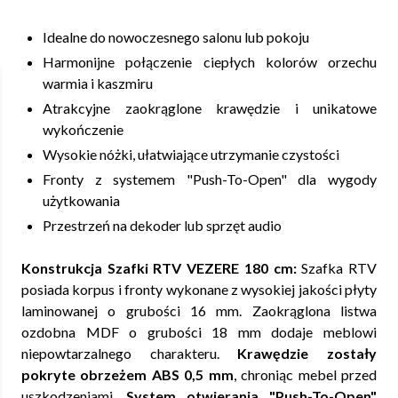
Idealne do nowoczesnego salonu lub pokoju
Harmonijne połączenie ciepłych kolorów orzechu
warmia i kaszmiru
Atrakcyjne zaokrąglone krawędzie i unikatowe
wykończenie
Wysokie nóżki, ułatwiające utrzymanie czystości
Fronty z systemem "Push-To-Open" dla wygody
użytkowania
Przestrzeń na dekoder lub sprzęt audio
Konstrukcja Szafki RTV VEZERE 180 cm:
Szafka RTV
posiada korpus i fronty wykonane z wysokiej jakości płyty
laminowanej o grubości 16 mm. Zaokrąglona listwa
ozdobna MDF o grubości 18 mm dodaje meblowi
niepowtarzalnego charakteru.
Krawędzie zostały
pokryte obrzeżem ABS 0,5 mm
, chroniąc mebel przed
uszkodzeniami.
System otwierania "Push-To-Open"