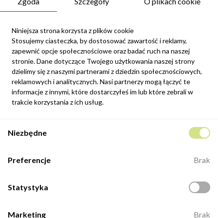
Zgoda
Szczegóły
O plikach cookie
Niniejsza strona korzysta z plików cookie
Stosujemy ciasteczka, by dostosować zawartość i reklamy,
zapewnić opcje społecznościowe oraz badać ruch na naszej
Newsletter
stronie. Dane dotyczące Twojego użytkowania naszej strony
Możesz zrezygnować w każdej chwili. W tym celu należy odnaleźć
dzielimy się z naszymi partnerami z dziedzin społecznościowych,
szczegóły w naszej informacji prawnej.
reklamowych i analitycznych. Nasi partnerzy mogą łączyć te
informacje z innymi, które dostarczyłeś im lub które zebrali w
Zapisz się
trakcie korzystania z ich usług.
Potwierdzam, że zapoznałem się z
polityką prywatności
sklepu
Niezbędne
internetowego.
Kontakt
Preferencje
Brak
ul. Fabryczna 8e/46,
98-400 Wieruszów
Statystyka
Otwarte: 8:00 -16:00
+48 883 884 339
Marketing
Brak