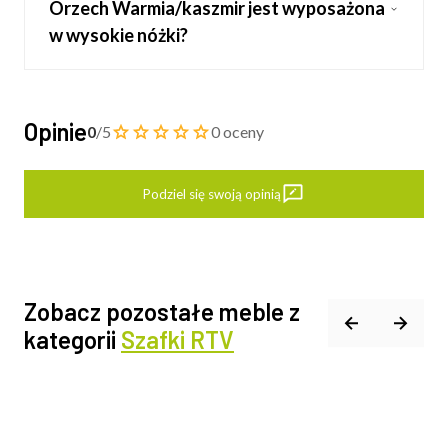
Orzech Warmia/kaszmir jest wyposażona
w wysokie nóżki?
Opinie
0
/5
0 oceny
Podziel się swoją opinią
Zobacz pozostałe meble z
kategorii
Szafki RTV