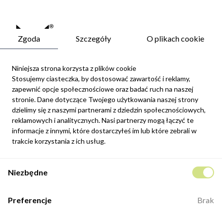
Zgoda
Szczegóły
O plikach cookie
Niniejsza strona korzysta z plików cookie
Stosujemy ciasteczka, by dostosować zawartość i reklamy,
zapewnić opcje społecznościowe oraz badać ruch na naszej
Newsletter
stronie. Dane dotyczące Twojego użytkowania naszej strony
Możesz zrezygnować w każdej chwili. W tym celu należy odnaleźć
dzielimy się z naszymi partnerami z dziedzin społecznościowych,
szczegóły w naszej informacji prawnej.
reklamowych i analitycznych. Nasi partnerzy mogą łączyć te
informacje z innymi, które dostarczyłeś im lub które zebrali w
Zapisz się
trakcie korzystania z ich usług.
Potwierdzam, że zapoznałem się z
polityką prywatności
sklepu
Niezbędne
internetowego.
Kontakt
Preferencje
Brak
ul. Fabryczna 8e/46,
98-400 Wieruszów