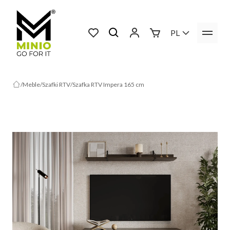
PL
Meble
Szafki RTV
Szafka RTV Impera 165 cm