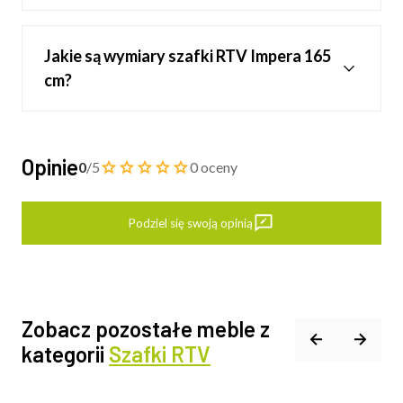
Jakie są wymiary szafki RTV Impera 165
cm?
Opinie
0
/5
0 oceny
Podziel się swoją opinią
Zobacz pozostałe meble z
kategorii
Szafki RTV