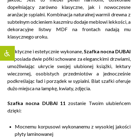
dopełniający zarówno klasyczne, jak i nowoczesne
aranżacje sypialni. Kombinacja naturalnej warmii drewna z
subtelnym odcieniem kaszmiru dodaje meblowi lekkości, a
dekoracyjne listwy MDF na frontach nadają mu
klasycznego uroku.
Praktyczne i estetycznie wykonane,
Szafka nocna DUBAI
11
posiada dwie półki schowane za eleganckimi drzwiami,
umożliwiając ukrycie swojej ulubionej książki, lektury
wieczornej, osobistych przedmiotów a jednocześnie
podkreślając ład i porządek w sypialni. Blat szafki oferuje
dużo miejsca na lampkę, kwiaty, zdjęcia.
Szafka nocna DUBAI 11
zostanie Twoim ulubieńcem
dzięki:
Mocnemu korpusowi wykonanemu z wysokiej jakości
płyty laminowanej