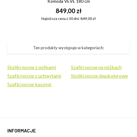
Komoda VEVE 180 cm
849,00 zł
Najniższa cena z 30 dni: 849,00 zł
Ten produkty występuje w kategoriach:
Stoliki nocne z półkami
Szafki nocne na nóżkach
Szafki nocne z uchwytami
Stoliki nocne dwukolorowe
Szafki nocne kaszmir
INFORMACJE