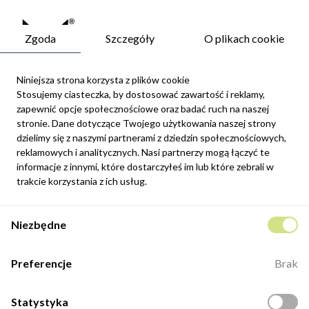
Zgoda
Szczegóły
O plikach cookie
Niniejsza strona korzysta z plików cookie
Stosujemy ciasteczka, by dostosować zawartość i reklamy,
zapewnić opcje społecznościowe oraz badać ruch na naszej
Newsletter
stronie. Dane dotyczące Twojego użytkowania naszej strony
Możesz zrezygnować w każdej chwili. W tym celu należy odnaleźć
dzielimy się z naszymi partnerami z dziedzin społecznościowych,
szczegóły w naszej informacji prawnej.
reklamowych i analitycznych. Nasi partnerzy mogą łączyć te
informacje z innymi, które dostarczyłeś im lub które zebrali w
Zapisz się
trakcie korzystania z ich usług.
Potwierdzam, że zapoznałem się z
polityką prywatności
sklepu
Niezbędne
internetowego.
Kontakt
Preferencje
Brak
ul. Fabryczna 8e/46,
98-400 Wieruszów
Statystyka
Otwarte: 8:00 -16:00