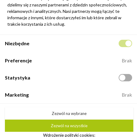
Możesz zrezygnować w każdej chwili. W tym celu należy odnaleźć
dzielimy się z naszymi partnerami z dziedzin społecznościowych,
szczegóły w naszej informacji prawnej.
reklamowych i analitycznych. Nasi partnerzy mogą łączyć te
Zapisz się
informacje z innymi, które dostarczyłeś im lub które zebrali w
trakcie korzystania z ich usług.
Potwierdzam, że zapoznałem się z
polityką prywatności
sklepu
Niezbędne
internetowego.
Kontakt
Preferencje
Brak
ul. Fabryczna 8e/46,
98-400 Wieruszów
Statystyka
Otwarte: 8:00 -16:00
+48 883 884 339
Marketing
Brak
biuro@minio.com.pl
Zezwól na wybrane
Zezwól na wszystkie
©2026 Minio. Wszelkie prawa zastrzeżone.
Wdrożenie polityki cookies:
Ustawienia plików cookie