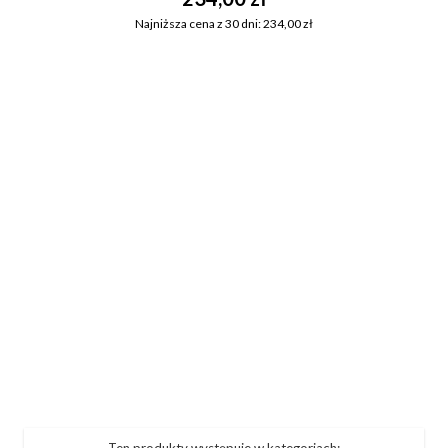
Najniższa cena z 30 dni: 234,00 zł
Ten produkty występuje w kategoriach: