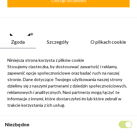
Odstąp od umowy
Zgoda
Szczegóły
O plikach cookie
Niniejsza strona korzysta z plików cookie
Stosujemy ciasteczka, by dostosować zawartość i reklamy,
zapewnić opcje społecznościowe oraz badać ruch na naszej
Newsletter
stronie. Dane dotyczące Twojego użytkowania naszej strony
Możesz zrezygnować w każdej chwili. W tym celu należy odnaleźć
dzielimy się z naszymi partnerami z dziedzin społecznościowych,
szczegóły w naszej informacji prawnej.
reklamowych i analitycznych. Nasi partnerzy mogą łączyć te
informacje z innymi, które dostarczyłeś im lub które zebrali w
Zapisz się
trakcie korzystania z ich usług.
Potwierdzam, że zapoznałem się z
polityką prywatności
sklepu
Niezbędne
internetowego.