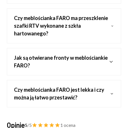
Czy meblościanka FARO ma przeszklenie
szafki RTV wykonane z szkła
hartowanego?
Jak są otwierane fronty w meblościankie
FARO?
Czy meblościanka FARO jest lekka i czy
można ją łatwo przestawić?
Opinie
5
/5
1 ocena