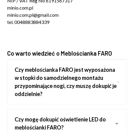
NIP / VAT Reg No 6191567317
minio.com.pl
minio.com.pl@gmail.com
tel. 0048883884339
Co warto wiedzieć o Meblościanka FARO
Czy meblościanka FARO jest wyposażona
w stopki do samodzielnego montażu
przypominające nogi, czy muszę dokupić je
oddzielnie?
Czy mogę dokupić oświetlenie LED do
meblościanki FARO?