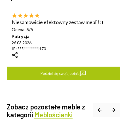
Niesamowicie efektowny zestaw mebli! :)
Ocena:
5
/5
Patrycja
26.03.2026
IP: ***.****.****.170
dIn
Podziel się swoją opinią
Zobacz pozostałe meble z
kategorii
Meblościanki