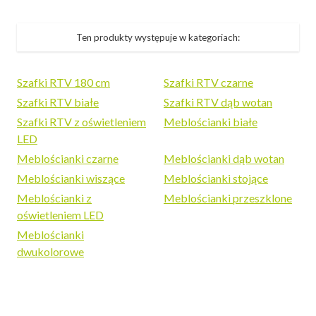
Ten produkty występuje w kategoriach:
Szafki RTV 180 cm
Szafki RTV czarne
Szafki RTV białe
Szafki RTV dąb wotan
Szafki RTV z oświetleniem
Meblościanki białe
LED
Meblościanki czarne
Meblościanki dąb wotan
Meblościanki wiszące
Meblościanki stojące
Meblościanki z
Meblościanki przeszklone
oświetleniem LED
Meblościanki
dwukolorowe