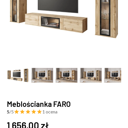
Meblościanka FARO
5
/5
1 ocena
1 656,00
zł