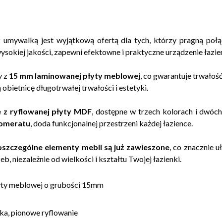
 umywalką jest wyjątkową ofertą dla tych, którzy pragną połącz
okiej jakości, zapewni efektowne i praktyczne urządzenie łazienk
y z
15 mm laminowanej płyty meblowej
, co gwarantuje trwałoś
obietnicę długotrwałej trwałości i estetyki.
 z ryflowanej płyty MDF
, dostępne w trzech kolorach i dwóch 
lomeratu
, doda funkcjonalnej przestrzeni każdej łazience.
poszczególne elementy mebli są już zawieszone
, co znacznie u
, niezależnie od wielkości i kształtu Twojej łazienki.
łyty meblowej o grubości 15mm
łka, pionowe ryflowanie