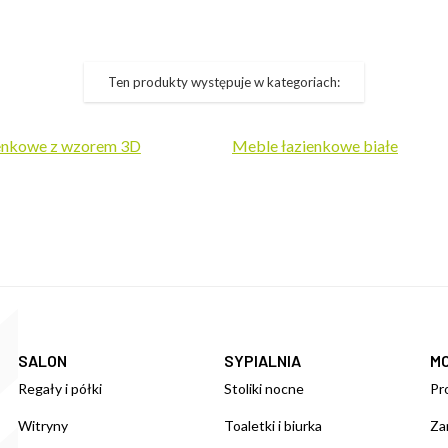
Ten produkty występuje w kategoriach:
enkowe z wzorem 3D
Meble łazienkowe białe
SALON
SYPIALNIA
M
Regały i półki
Stoliki nocne
Pr
Witryny
Toaletki i biurka
Za