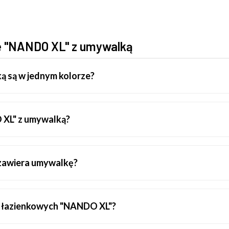
we "NANDO XL" z umywalką
ą są w jednym kolorze?
 XL" z umywalką?
zawiera umywalkę?
li łazienkowych "NANDO XL"?