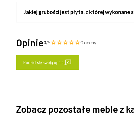
Jakiej grubości jest płyta, z której wykonan
Opinie
0
/5
0 oceny
Podziel się swoją opinią
Zobacz pozostałe meble z k