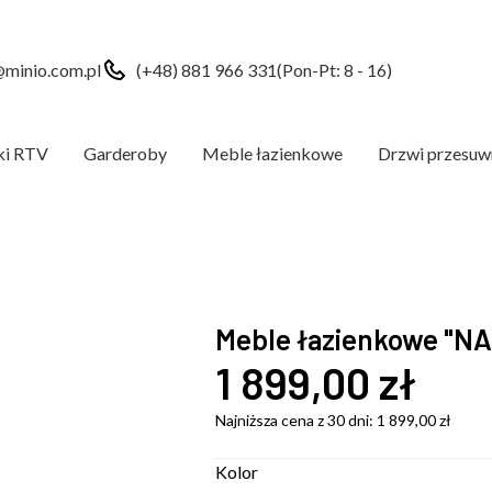
minio.com.pl
(+48) 881 966 331
(Pon-Pt: 8 - 16)
ki RTV
Garderoby
Meble łazienkowe
Drzwi przesuw
Meble łazienkowe "N
1 899,00
zł
Najniższa cena z 30 dni:
1 899,00
zł
Kolor