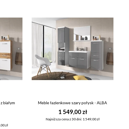
z białym
Meble łazienkowe szary połysk - ALBA
1 549,00 zł
Najniższa cena z 30 dni: 1 549,00 zł
,00 zł