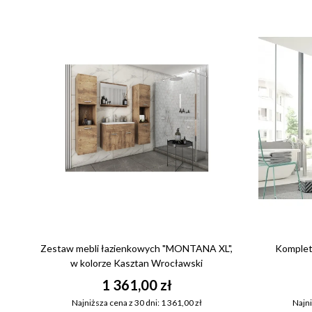
Zestaw mebli łazienkowych "MONTANA XL",
Komplet
w kolorze Kasztan Wrocławski
1 361,00 zł
Najniższa cena z 30 dni: 1 361,00 zł
Najni