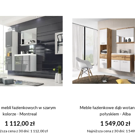
 mebli łazienkowych w szarym
Meble łazienkowe dąb wotan 
kolorze - Montreal
połyskiem - Alba
1 112,00 zł
1 549,00 zł
ższa cena z 30 dni: 1 112,00 zł
Najniższa cena z 30 dni: 1 549