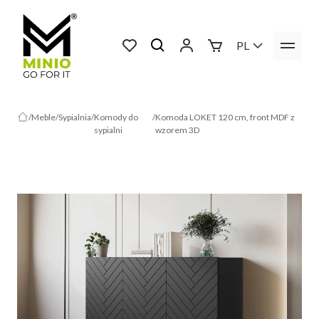
PL
Meble
Sypialnia
Komody do
Komoda LOKET 120 cm, front MDF z
sypialni
wzorem 3D