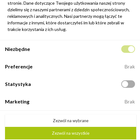
Newsletter
stronie. Dane dotyczące Twojego użytkowania naszej strony
Możesz zrezygnować w każdej chwili. W tym celu należy odnaleźć
dzielimy się z naszymi partnerami z dziedzin społecznościowych,
szczegóły w naszej informacji prawnej.
reklamowych i analitycznych. Nasi partnerzy mogą łączyć te
informacje z innymi, które dostarczyłeś im lub które zebrali w
Zapisz się
trakcie korzystania z ich usług.
Potwierdzam, że zapoznałem się z
polityką prywatności
sklepu
Niezbędne
internetowego.
Kontakt
Preferencje
Brak
ul. Fabryczna 8e/46,
98-400 Wieruszów
Statystyka
Otwarte: 8:00 -16:00
+48 883 884 339
Marketing
Brak
biuro@minio.com.pl
Zezwól na wybrane
Zezwól na wszystkie
©2026 Minio. Wszelkie prawa zastrzeżone.