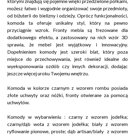
którymi znajdują się pojemne wnęki przedzielone półkami,
możesz łatwo i wygodnie organizować swoje przedmioty,
od biżuterii do bielizny i odzieży. Oprócz funkcjonalności,
komoda ta oferuje unikalny styl, który na pewno
przyciągnie wzrok. Fronty mebla są frezowane dla
dodatkowego efektu, a zastosowany na nich wzór 3D
sprawia, że mebel jest wyjątkowy i innowacyjny.
Dopełnieniem komody jest szeroki blat, który poza
miejsce do przechowywania, jest również idealne do
wyeksponowania ozdób czy innych dekoracji, dodając
jeszcze więcej uroku Twojemu wnętrzu.
Komoda w kolorze czarnym z wzorem rombu posiada
złote uchwyty oraz nóżki, fronty otwierane za pomocą
uchwytów.
Komody w wybarwieniu : czarny z wzorem jodełka;
czarny/dąb wota z wzorem jodełka; biały z wzorem
ryflowanie pionowe, proste; dąb artisan/biały z wzorem