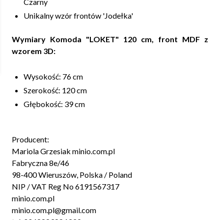
Czarny
Unikalny wzór frontów 'Jodełka'
Wymiary Komoda "LOKET" 120 cm, front MDF z
wzorem 3D:
Wysokość: 76 cm
Szerokość: 120 cm
Głębokość: 39 cm
Producent:
Mariola Grzesiak minio.com.pl
Fabryczna 8e/46
98-400 Wieruszów, Polska / Poland
NIP / VAT Reg No 6191567317
minio.com.pl
minio.com.pl@gmail.com