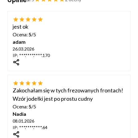
jest ok
Ocena:
5
/5
adam
26.03.2026
IP: ***.****.****.170
dIn
Zakochałam się w tych frezowanych frontach!
Wzór jodełki jest po prostu cudny
Ocena:
5
/5
Nadia
08.01.2026
IP: ***.****.****.64
dIn