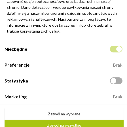
zapewnić opcje społecznościowe oraz badać ruch na naszej
Newsletter
stronie. Dane dotyczące Twojego użytkowania naszej strony
Możesz zrezygnować w każdej chwili. W tym celu należy odnaleźć
dzielimy się z naszymi partnerami z dziedzin społecznościowych,
szczegóły w naszej informacji prawnej.
reklamowych i analitycznych. Nasi partnerzy mogą łączyć te
informacje z innymi, które dostarczyłeś im lub które zebrali w
Zapisz się
trakcie korzystania z ich usług.
Potwierdzam, że zapoznałem się z
polityką prywatności
sklepu
Niezbędne
internetowego.
Kontakt
Preferencje
Brak
ul. Fabryczna 8e/46,
98-400 Wieruszów
Statystyka
Otwarte: 8:00 -16:00
+48 883 884 339
Marketing
Brak
biuro@minio.com.pl
Zezwól na wybrane
Zezwól na wszystkie