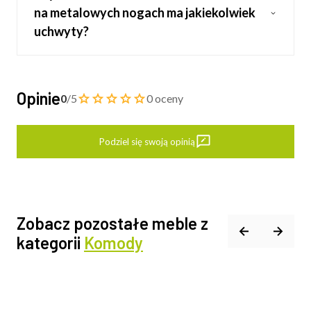
na metalowych nogach ma jakiekolwiek
uchwyty?
Opinie
0
/5
0 oceny
Podziel się swoją opinią
Zobacz pozostałe meble z
kategorii
Komody