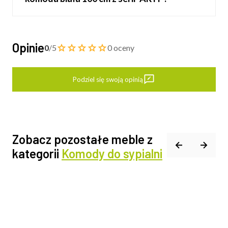
Opinie
0
/5
0 oceny
Podziel się swoją opinią
Zobacz pozostałe meble z
kategorii
Komody do sypialni