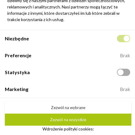
dzielimy się z naszymi partnerami z dziedzin społecznościowych,
szczegóły w naszej informacji prawnej.
reklamowych i analitycznych. Nasi partnerzy mogą łączyć te
informacje z innymi, które dostarczyłeś im lub które zebrali w
Zapisz się
trakcie korzystania z ich usług.
Potwierdzam, że zapoznałem się z
polityką prywatności
sklepu
Niezbędne
internetowego.
Kontakt
Preferencje
Brak
ul. Fabryczna 8e/46,
98-400 Wieruszów
Statystyka
Otwarte: 8:00 -16:00
+48 883 884 339
Marketing
Brak
biuro@minio.com.pl
Zezwól na wybrane
Zezwól na wszystkie
©2026 Minio. Wszelkie prawa zastrzeżone.
Wdrożenie polityki cookies:
Ustawienia plików cookie