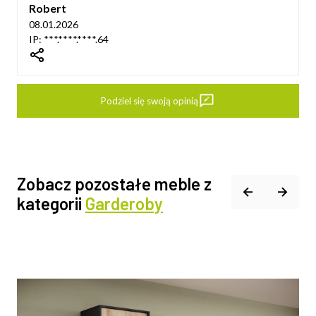
Robert
08.01.2026
IP: ***.****.****.64
dIn
Podziel się swoją opinią
Zobacz pozostałe meble z
kategorii
Garderoby