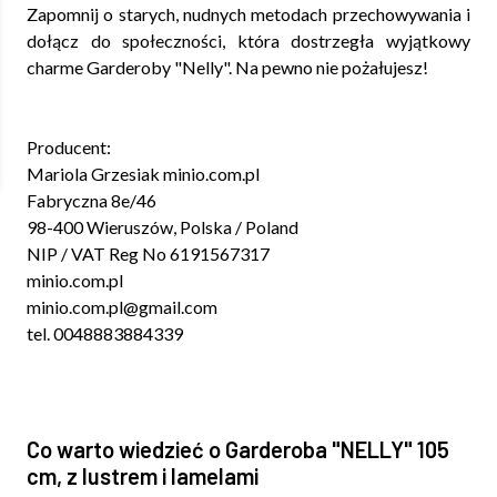
Zapomnij o starych, nudnych metodach przechowywania i
dołącz do społeczności, która dostrzegła wyjątkowy
charme Garderoby "Nelly". Na pewno nie pożałujesz!
Producent:
Mariola Grzesiak minio.com.pl
Fabryczna 8e/46
98-400 Wieruszów, Polska / Poland
NIP / VAT Reg No 6191567317
minio.com.pl
minio.com.pl@gmail.com
tel. 0048883884339
Co warto wiedzieć o Garderoba "NELLY" 105
cm, z lustrem i lamelami