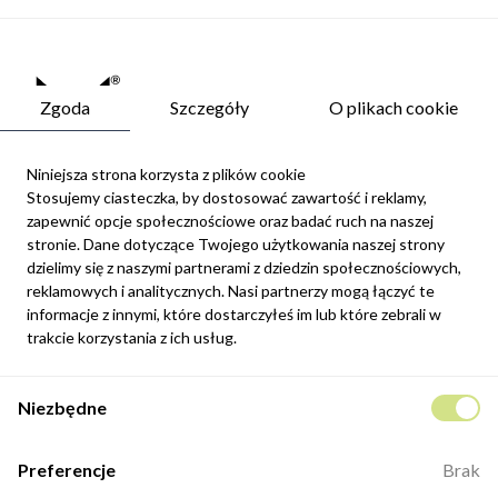
Zgoda
Szczegóły
O plikach cookie
Niniejsza strona korzysta z plików cookie
Stosujemy ciasteczka, by dostosować zawartość i reklamy,
zapewnić opcje społecznościowe oraz badać ruch na naszej
Newsletter
stronie. Dane dotyczące Twojego użytkowania naszej strony
Możesz zrezygnować w każdej chwili. W tym celu należy odnaleźć
dzielimy się z naszymi partnerami z dziedzin społecznościowych,
szczegóły w naszej informacji prawnej.
reklamowych i analitycznych. Nasi partnerzy mogą łączyć te
informacje z innymi, które dostarczyłeś im lub które zebrali w
Zapisz się
trakcie korzystania z ich usług.
Potwierdzam, że zapoznałem się z
polityką prywatności
sklepu
Niezbędne
internetowego.
Kontakt
Preferencje
Brak
ul. Fabryczna 8e/46,