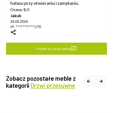
hałasu przy otwieraniu i zamykaniu.
Ocena:
5
/5
Jakub
26.03.2026
IP: ***.****.****.170
dIn
Podziel się swoją opinią
Zobacz pozostałe meble z
kategorii
Drzwi przesuwne