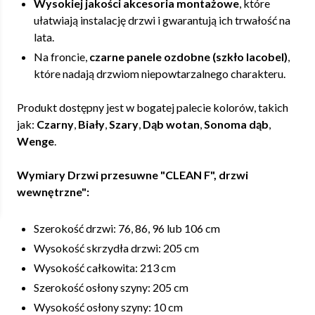
Wysokiej jakości akcesoria montażowe
, które
ułatwiają instalację drzwi i gwarantują ich trwałość na
lata.
Na froncie,
czarne panele ozdobne (szkło lacobel)
,
które nadają drzwiom niepowtarzalnego charakteru.
Produkt dostępny jest w bogatej palecie kolorów, takich
jak:
Czarny
,
Biały
,
Szary
,
Dąb wotan
,
Sonoma dąb
,
Wenge
.
Wymiary Drzwi przesuwne "CLEAN F", drzwi
wewnętrzne":
Szerokość drzwi: 76, 86, 96 lub 106 cm
Wysokość skrzydła drzwi: 205 cm
Wysokość całkowita: 213 cm
Szerokość osłony szyny: 205 cm
Wysokość osłony szyny: 10 cm