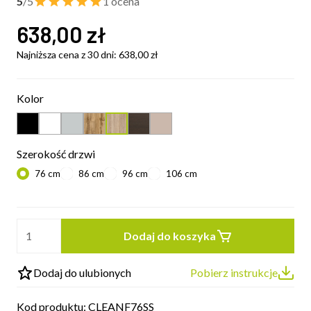
5
/5
1 ocena
638,00
zł
Najniższa cena z 30 dni:
638,00
zł
Kolor
Szerokość drzwi
76 cm
86 cm
96 cm
106 cm
Dodaj do koszyka
Dodaj do ulubionych
Pobierz instrukcje
Kod produktu:
CLEANF76SS