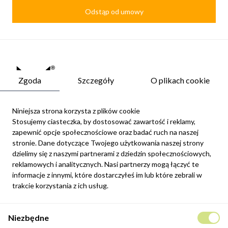
Odstąp od umowy
Zgoda
Szczegóły
O plikach cookie
Niniejsza strona korzysta z plików cookie
Stosujemy ciasteczka, by dostosować zawartość i reklamy,
zapewnić opcje społecznościowe oraz badać ruch na naszej
Newsletter
stronie. Dane dotyczące Twojego użytkowania naszej strony
Możesz zrezygnować w każdej chwili. W tym celu należy odnaleźć
dzielimy się z naszymi partnerami z dziedzin społecznościowych,
szczegóły w naszej informacji prawnej.
reklamowych i analitycznych. Nasi partnerzy mogą łączyć te
informacje z innymi, które dostarczyłeś im lub które zebrali w
Zapisz się
trakcie korzystania z ich usług.
Potwierdzam, że zapoznałem się z
polityką prywatności
sklepu
Niezbędne
internetowego.