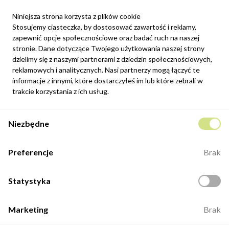
Niniejsza strona korzysta z plików cookie
Stosujemy ciasteczka, by dostosować zawartość i reklamy,
zapewnić opcje społecznościowe oraz badać ruch na naszej
Newsletter
stronie. Dane dotyczące Twojego użytkowania naszej strony
Możesz zrezygnować w każdej chwili. W tym celu należy odnaleźć
dzielimy się z naszymi partnerami z dziedzin społecznościowych,
szczegóły w naszej informacji prawnej.
reklamowych i analitycznych. Nasi partnerzy mogą łączyć te
informacje z innymi, które dostarczyłeś im lub które zebrali w
Zapisz się
trakcie korzystania z ich usług.
Potwierdzam, że zapoznałem się z
polityką prywatności
sklepu
Niezbędne
internetowego.
Kontakt
Preferencje
Brak
ul. Fabryczna 8e/46,
98-400 Wieruszów
Statystyka
Otwarte: 8:00 -16:00
+48 883 884 339
Marketing
Brak
biuro@minio.com.pl