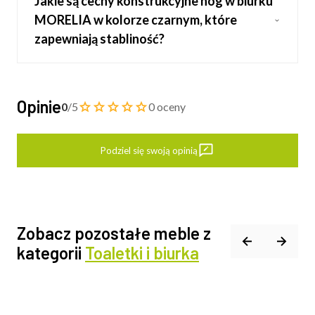
Jakie są cechy konstrukcyjne nóg w biurku
MORELIA w kolorze czarnym, które
zapewniają stabliność?
Opinie
0
/5
0 oceny
Podziel się swoją opinią
Zobacz pozostałe meble z
kategorii
Toaletki i biurka