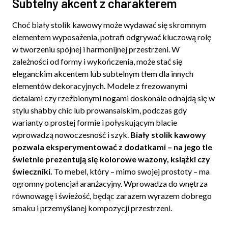
Subtelny akcent z charakterem
Choć biały stolik kawowy może wydawać się skromnym
elementem wyposażenia, potrafi odgrywać kluczową rolę
w tworzeniu spójnej i harmonijnej przestrzeni. W
zależności od formy i wykończenia, może stać się
eleganckim akcentem lub subtelnym tłem dla innych
elementów dekoracyjnych. Modele z frezowanymi
detalami czy rzeźbionymi nogami doskonale odnajdą się w
stylu shabby chic lub prowansalskim, podczas gdy
warianty o prostej formie i połyskującym blacie
wprowadzą nowoczesność i szyk.
Biały stolik kawowy
pozwala eksperymentować z dodatkami – na jego tle
świetnie prezentują się kolorowe wazony, książki czy
świeczniki.
To mebel, który – mimo swojej prostoty – ma
ogromny potencjał aranżacyjny. Wprowadza do wnętrza
równowagę i świeżość, będąc zarazem wyrazem dobrego
smaku i przemyślanej kompozycji przestrzeni.