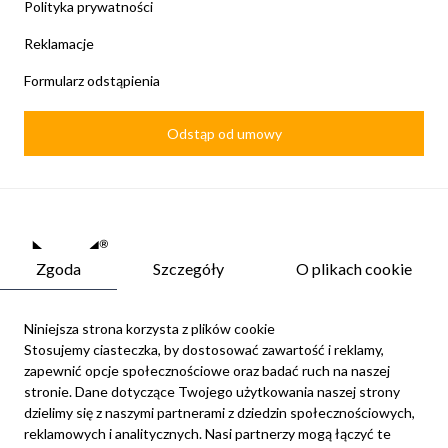
Polityka prywatności
Reklamacje
Formularz odstąpienia
Odstąp od umowy
Zgoda
Szczegóły
O plikach cookie
Niniejsza strona korzysta z plików cookie
Stosujemy ciasteczka, by dostosować zawartość i reklamy,
zapewnić opcje społecznościowe oraz badać ruch na naszej
Newsletter
stronie. Dane dotyczące Twojego użytkowania naszej strony
Możesz zrezygnować w każdej chwili. W tym celu należy odnaleźć
dzielimy się z naszymi partnerami z dziedzin społecznościowych,
szczegóły w naszej informacji prawnej.
reklamowych i analitycznych. Nasi partnerzy mogą łączyć te