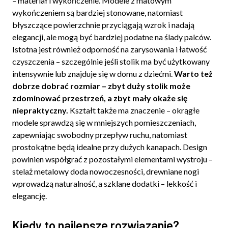
– materiał i wykończenie. Modele z matowym
wykończeniem są bardziej stonowane, natomiast
błyszczące powierzchnie przyciągają wzrok i nadają
elegancji, ale mogą być bardziej podatne na ślady palców.
Istotna jest również odporność na zarysowania i łatwość
czyszczenia – szczególnie jeśli stolik ma być użytkowany
intensywnie lub znajduje się w domu z dziećmi.
Warto też
dobrze dobrać rozmiar – zbyt duży stolik może
zdominować przestrzeń, a zbyt mały okaże się
niepraktyczny.
Kształt także ma znaczenie – okrągłe
modele sprawdzą się w mniejszych pomieszczeniach,
zapewniając swobodny przepływ ruchu, natomiast
prostokątne będą idealne przy dużych kanapach. Design
powinien współgrać z pozostałymi elementami wystroju –
stelaż metalowy doda nowoczesności, drewniane nogi
wprowadzą naturalność, a szklane dodatki – lekkość i
elegancję.
Kiedy to najlepsze rozwiązanie?