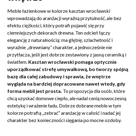
Meble łazienkowe w kolorze kasztan wrocławski
wprowadzają do aranżacji wyraźną przytulność, ale bez
efektu ciężkości, który potrafi pojawić się przy
ciemniejszych dekorach drewna. Ten odcień łączy
elegancję z naturalnością: ma głębię, szlachetność i
wyraźnie „drewniany” charakter, a jednocześnie nie
przytłacza, jeśli jest dobrze zestawiony z jasną ceramiką i
światłem.
Kasztan wrocławski pomaga optycznie
uporządkować strefę umywalkową, bo tworzy spójną
bazę dla całej zabudowy i sprawia, że wnętrze
wygląda na bardziej dopracowane nawet wtedy, gdy
forma mebli jest prosta.
To propozycja dla osób, które
chcą uzyskać domowe ciepło, ale nadal cenią nowoczesną
estetykę i wrażenie ładu. Dobrze dobrane meble w tym
kolorze potrafią „zebrać” aranżację w całość i nadać jej
charakter bez konieczności sięgania po mocne ozdoby.