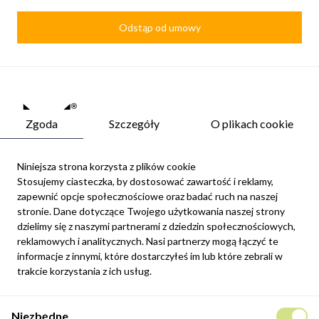
Odstąp od umowy
Zgoda
Szczegóły
O plikach cookie
Niniejsza strona korzysta z plików cookie
Stosujemy ciasteczka, by dostosować zawartość i reklamy,
zapewnić opcje społecznościowe oraz badać ruch na naszej
Newsletter
stronie. Dane dotyczące Twojego użytkowania naszej strony
Możesz zrezygnować w każdej chwili. W tym celu należy odnaleźć
dzielimy się z naszymi partnerami z dziedzin społecznościowych,
szczegóły w naszej informacji prawnej.
reklamowych i analitycznych. Nasi partnerzy mogą łączyć te
informacje z innymi, które dostarczyłeś im lub które zebrali w
Zapisz się
trakcie korzystania z ich usług.
Potwierdzam, że zapoznałem się z
polityką prywatności
sklepu
Niezbędne
internetowego.