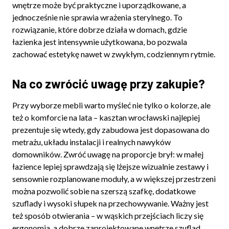
wnętrze może być praktyczne i uporządkowane, a
jednocześnie nie sprawia wrażenia sterylnego. To
rozwiązanie, które dobrze działa w domach, gdzie
łazienka jest intensywnie użytkowana, bo pozwala
zachować estetykę nawet w zwykłym, codziennym rytmie.
Na co zwrócić uwagę przy zakupie?
Przy wyborze mebli warto myśleć nie tylko o kolorze, ale
też o komforcie na lata – kasztan wrocławski najlepiej
prezentuje się wtedy, gdy zabudowa jest dopasowana do
metrażu, układu instalacji i realnych nawyków
domowników. Zwróć uwagę na proporcje brył: w małej
łazience lepiej sprawdzają się lżejsze wizualnie zestawy i
sensownie rozplanowane moduły, a w większej przestrzeni
można pozwolić sobie na szerszą szafkę, dodatkowe
szuflady i wysoki słupek na przechowywanie. Ważny jest
też sposób otwierania – w wąskich przejściach liczy się
ergonomia, a dobrze zaprojektowane wnętrze szuflad