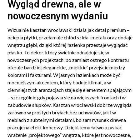
Wygląd drewna, ale w
nowoczesnym wydaniu
Wizualnie kasztan wrocławski działa jak detal premium –
ociepla płytki, przełamuje chłód szkła i metalu oraz dodaje
wnętrzu głębi, dzięki której łazienka przestaje wyglądać
płasko. To dekor, który świetnie odnajduje się w
nowoczesnych projektach, bo zamiast ostrego kontrastu
oferuje bardziej eleganckie, „miękkie” przejście między
kolorami i fakturami. W jasnych łazienkach może być
mocniejszym akcentem, który buduje klimat, a w
ciemniejszych aranżacjach staje się elementem spajającym
– szczególnie gdy pojawia się na większych frontach i w
zabudowie słupków. Kasztan wrocławski dobrze wygląda
zarówno w prostych bryłach bez uchwytów, jak i w
meblach z subtelnymi detalami, bo sam rysunek drewna
pracuje na efekt końcowy. Dzięki temu łatwo uzyskać
wrażenie „projektowego” wnętrza, które jest nowoczesne,